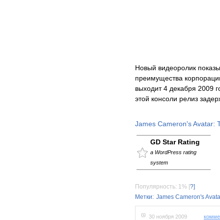
Новый видеоролик показы
преимущества корпорации
выходит 4 декабря 2009 г
этой консоли релиз задер
James Cameron's Avatar: 
GD Star Rating
a WordPress rating
system
Популярность: 1%
[
?]
Метки:
James Cameron's Avata
30 ноября 2009
комме