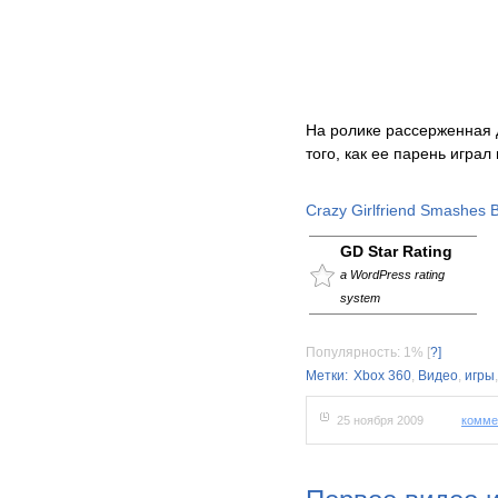
На ролике рассерженная 
того, как ее парень играл
Crazy Girlfriend Smashes 
GD Star Rating
a WordPress rating
system
Популярность: 1%
[
?]
Метки:
Xbox 360
,
Видео
,
игры
25 ноября 2009
комме