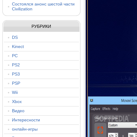
Состоялся анонс шестой части
Civilization
РУБРИКИ
DS
Kinect
PC
PS2
PS3
PSP
Wii
Xbox
Видео
Интересности
онлайн-игры