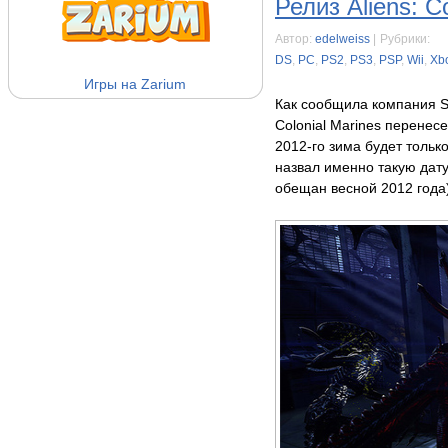
Релиз Aliens: C
Автор:
edelweiss
|
Рубрики:
DS
,
PC
,
PS2
,
PS3
,
PSP
,
Wii
,
Xb
Игры на Zarium
Как сообщила компания SE
Colonial Marines перенес
2012-го зима будет тольк
назвал именно такую дату.
обещан весной 2012 года)