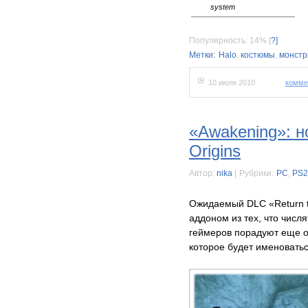
system
Популярность: 14%
[
?]
Метки:
Halo
,
костюмы
,
монст
10 июля 2010
комме
«Awakening»: н
Origins
Автор:
nika
|
Рубрики:
PC
,
PS2
Ожидаемый DLC «Return t
аддоном из тех, что числя
геймеров порадуют еще о
которое будет именовать