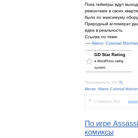
Пока геймеры ждут выход
ремонтами в своих квартир
было по максимуму обор
Природный агломерат дас
идеи в реальность.
Ссылки по теме:
—
Aliens: Colonial Marines
GD Star Rating
a WordPress rating
system
Популярность: 5%
[
?]
Метки:
Aliens: Colonial Marine
17 февраля 2012
комме
По игре Assass
комиксы