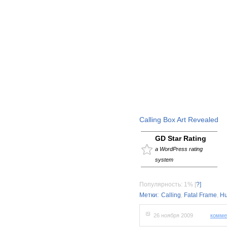
Calling Box Art Revealed
GD Star Rating
a WordPress rating
system
Популярность: 1%
[
?]
Метки:
Calling
,
Fatal Frame
,
H
26 ноября 2009
комме