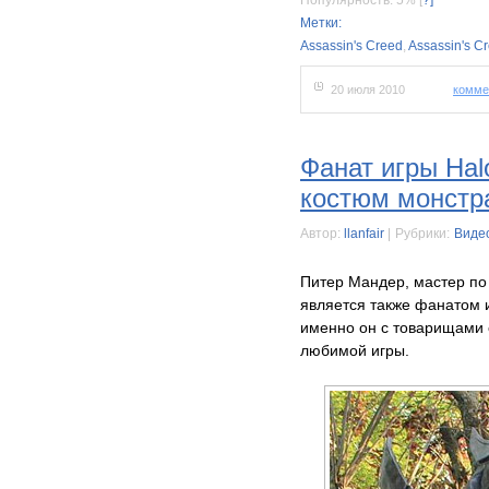
Популярность: 5%
[
?]
Метки:
Assassin's Creed
,
Assassin's C
20 июля 2010
комме
Фанат игры Hal
костюм монстра
Автор:
llanfair
|
Рубрики:
Виде
Питер Мандер, мастер по
является также фанатом и
именно он с товарищами 
любимой игры.