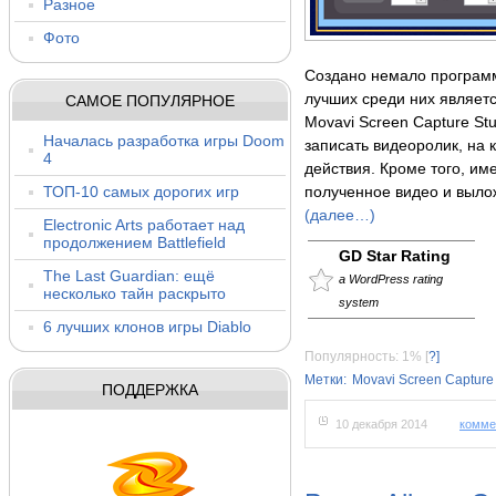
Разное
Фото
Создано немало программ
лучших среди них являет
САМОЕ ПОПУЛЯРНОЕ
Movavi Screen Capture St
Началась разработка игры Doom
записать видеоролик, на 
4
действия. Кроме того, им
ТОП-10 самых дорогих игр
полученное видео и вылож
(далее…)
Electronic Arts работает над
продолжением Battlefield
GD Star Rating
The Last Guardian: ещё
a WordPress rating
несколько тайн раскрыто
system
6 лучших клонов игры Diablo
Популярность: 1%
[
?]
Метки:
Movavi Screen Capture
ПОДДЕРЖКА
10 декабря 2014
комме