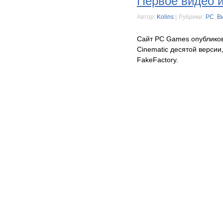
Первое видео и
Автор:
Kolins
|
Рубрики:
PC
,
В
Сайт PC Games опублико
Cinematic десятой версии
FakeFactory.