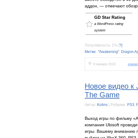
аддон, — отмечают обозр
GD Star Rating
a WordPress rating
system
Популярность: 1%
[
?]
Метки:
"Awakening"
,
Dragon Ag
8 января 2010
комме
Новое видео к 
The Game
Автор:
Kolins
|
Рубрики:
PS3
,
Выход игры по фильму «А
компания Ubisoft провод
игры. Вашему вниманию п
выйдет на XboX 360, PS3,