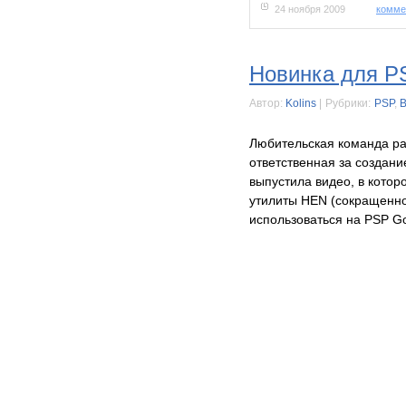
24 ноября 2009
комме
Новинка для P
Автор:
Kolins
|
Рубрики:
PSP
,
Любительская команда ра
ответственная за создани
выпустила видео, в кото
утилиты HEN (сокращенно
использоваться на PSP G