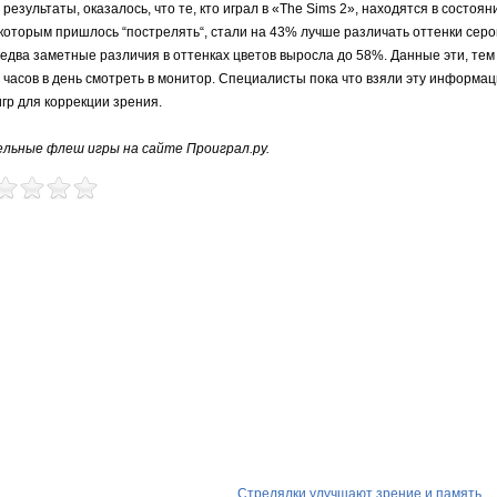
езультаты, оказалось, что те, кто играл в «The Sims 2», находятся в состоян
, которым пришлось “пострелять“, стали на 43% лучше различать оттенки серо
 едва заметные различия в оттенках цветов выросла до 58%. Данные эти, тем
5 часов в день смотреть в монитор. Специалисты пока что взяли эту информац
гр для коррекции зрения.
ельные флеш игры на сайте Проиграл.ру.
Стрелялки улучшают зрение и память