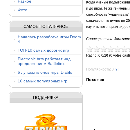
Разное
Когда ученые подытожили р
и до игры. Те же геймеры
Фото
способность “улавливать“
означают, что нужно по 2
САМОЕ ПОПУЛЯРНОЕ
изучить потенциал видеои
Началась разработка игры Doom
Спонсор поста: Замечат
4
ТОП-10 самых дорогих игр
Rating: 0.0/
10
(0 votes cast)
Electronic Arts работает над
продолжением Battlefield
Популярность: 0
[
?
]
6 лучших клонов игры Diablo
Похожее
10 самых популярных игр
ПОДДЕРЖКА