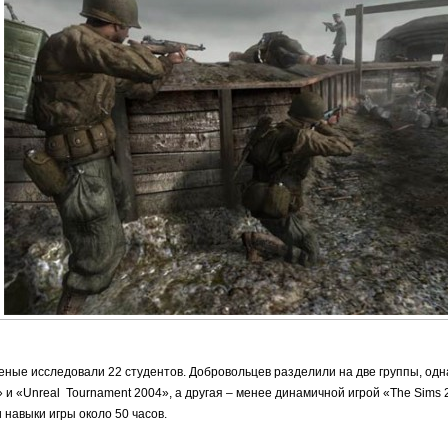
еные исследовали 22 студентов. Добровольцев разделили на две группы, одн
» и «Unreal Tournament 2004», а другая – менее динамичной игрой «The Sims 
 навыки игры около 50 часов.