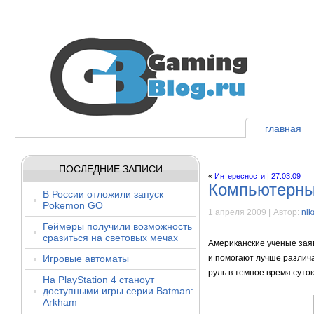
главная
ПОСЛЕДНИЕ ЗАПИСИ
«
Интересности | 27.03.09
Компьютерны
В России отложили запуск
Pokemon GO
1 апреля 2009 |
Автор:
nik
Геймеры получили возможность
сразиться на световых мечах
Американские ученые заяв
Игровые автоматы
и помогают лучше различа
руль в темное время суток
На PlayStation 4 станоут
доступными игры серии Batman:
Arkham