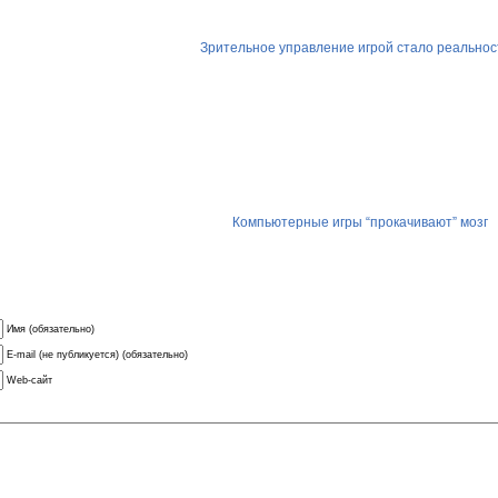
Зрительное управление игрой стало реально
Компьютерные игры “прокачивают” мозг
Имя (обязательно)
E-mail (не публикуется) (обязательно)
Web-сайт