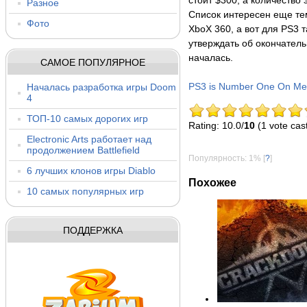
стоит $300, а количество
Разное
Список интересен еще тем
Фото
XboX 360, а вот для PS3 т
утверждать об окончатель
началась.
САМОЕ ПОПУЛЯРНОЕ
Началась разработка игры Doom
PS3 is Number One On Men’
4
ТОП-10 самых дорогих игр
Rating: 10.0/
10
(1 vote cas
Electronic Arts работает над
продолжением Battlefield
Популярность: 1%
[
?
]
6 лучших клонов игры Diablo
Похожее
10 самых популярных игр
ПОДДЕРЖКА