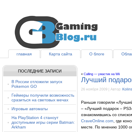
главная
Карта сайта
О блоге
Облак
ПОСЛЕДНИЕ ЗАПИСИ
«
Calling — ужастик на Wii
Лучший подаро
В России отложили запуск
Pokemon GO
26 ноября 2009 |
Автор:
Kolin
Геймеры получили возможность
сразиться на световых мечах
Раньше говорили «Лучший
Игровые автоматы
– «Лучший подарок – PS3
ознакомившись со списко
На PlayStation 4 станоут
CraveOnline.com
, где кон
доступными игры серии Batman:
Arkham
месте. По мнению 1000 о