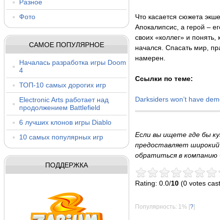
Разное
Фото
Что касается сюжета экше
Апокалипсис, а герой – е
своих «коллег» и понять, 
САМОЕ ПОПУЛЯРНОЕ
начался. Спасать мир, пр
намерен.
Началась разработка игры Doom
4
Ccылки по теме:
ТОП-10 самых дорогих игр
Electronic Arts работает над
Darksiders won’t have de
продолжением Battlefield
6 лучших клонов игры Diablo
Если вы ищете где бы к
10 самых популярных игр
предоставляет широкий 
обратиться в компанию 
ПОДДЕРЖКА
Rating: 0.0/
10
(0 votes cast
Популярность: 1%
[
?
]