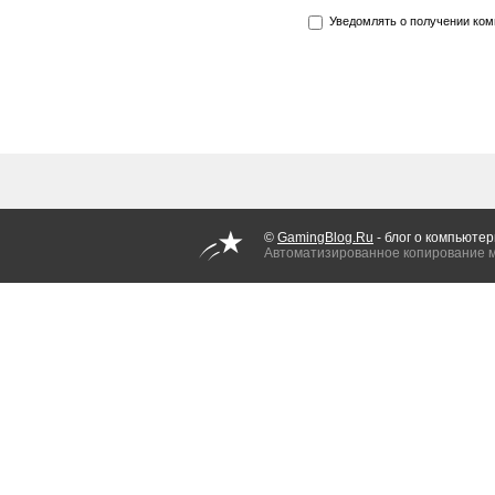
Уведомлять о получении ком
©
GamingBlog.Ru
- блог о компьютер
Автоматизированное копирование 