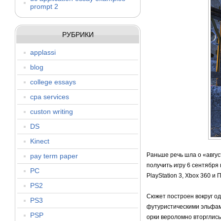
prompt 2
РУБРИКИ
applassi
blog
college essays
cpa services
custon writing
DS
Kinect
Раньше речь шла о «авгус
pay term paper
получить игру 6 сентября 
PC
PlayStation 3, Xbox 360 и П
PS2
Сюжет построен вокруг од
PS3
футуристическими эльфами
PSP
орки вероломно вторглись