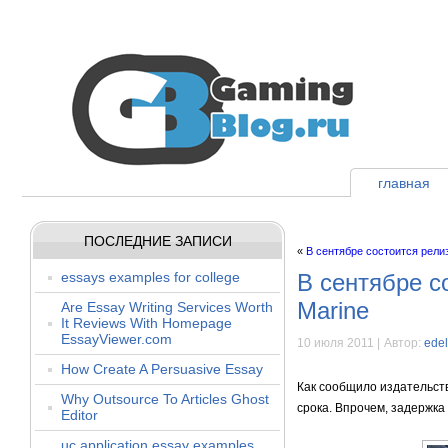
главная
ПОСЛЕДНИЕ ЗАПИСИ
«
В сентябре состоится релиз
essays examples for college
В сентябре с
Marine
Are Essay Writing Services Worth
It Reviews With Homepage
EssayViewer.com
10 июля 2011 |
Автор:
ede
How Create A Persuasive Essay
Как сообщило издательст
Why Outsource To Articles Ghost
срока. Впрочем, задержка
Editor
uc application essay examples