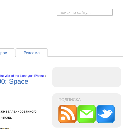
рос
Реклама
he War of the Lions для iPhone
»
00: Space
ПОДПИСКА
озже запланированного
 числа.