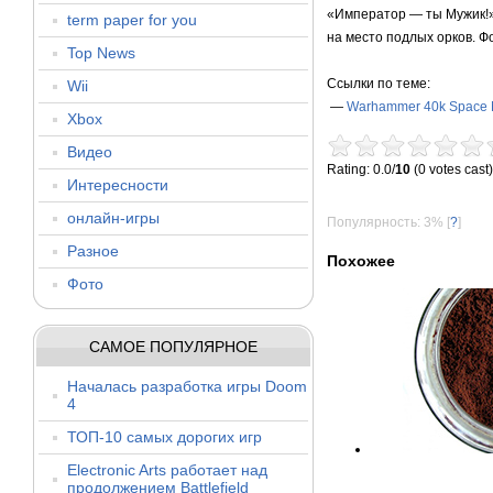
«Император — ты Мужик!»
term paper for you
на место подлых орков. Ф
Top News
Ссылки по теме:
Wii
—
Warhammer 40k Space 
Xbox
Видео
Rating: 0.0/
10
(0 votes cast)
Интересности
онлайн-игры
Популярность: 3%
[
?
]
Разное
Похожее
Фото
САМОЕ ПОПУЛЯРНОЕ
Началась разработка игры Doom
4
ТОП-10 самых дорогих игр
Electronic Arts работает над
продолжением Battlefield