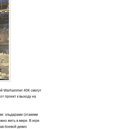
ной Warhammer 40K смогут
тот проект к выходу на
ми: эльдарами (этакими
жно жить в мире. В игре
чав боевой девиз