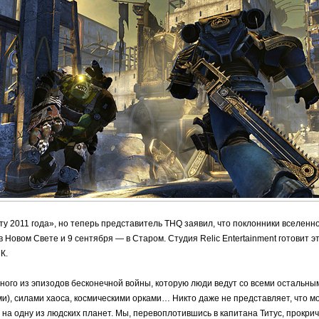
ту 2011 года», но теперь представитель THQ заявил, что поклонники вселен
в Новом Свете и 9 сентября — в Старом. Студия Relic Entertainment готовит э
К.
ного из эпизодов бесконечной войны, которую люди ведут со всеми остальны
), силами хаоса, космическими орками… Никто даже не представляет, что мо
 на одну из людских планет. Мы, перевоплотившись в капитана Титус, прокри