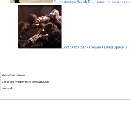
Релиз экшена Watch Dogs намечен на конец г
Состоялся релиз экшена Dead Space 3
Имя (обязательно)
E-mail (не публикуется) (обязательно)
Web-сайт