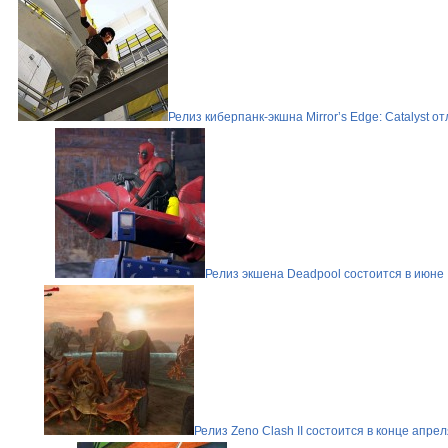
Релиз киберпанк-экшна Mirror’s Edge: Catalyst о
Релиз экшена Deadpool состоится в июне
Релиз Zeno Clash II состоится в конце апре