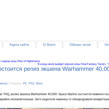
Карта сайта
О блоге
Облако тегов
Оп
 хоррор-игры Rise of Nightmares
В конце июля выйдет версия игры Final Fantasy Tactics: T
остоится релиз экшена Warhammer 40,0
lweiss
|
Рубрики:
PC
,
PS3
,
Xbox
во THQ, релиз экшена Warhammer 40,000: Space Marine состоится немного п
 крайне незначительная. Зато издатели наконец-то обнародовали конкретные