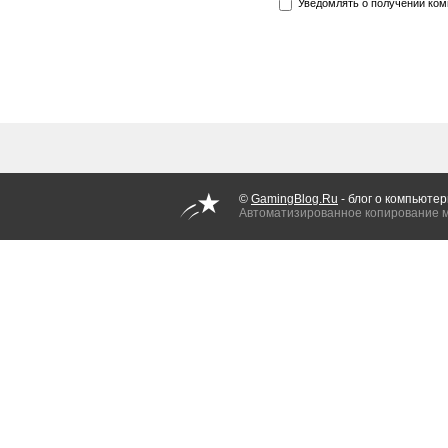
Уведомлять о получении ком
©
GamingBlog.Ru
- блог о компьютер
Автоматизированное копирование 