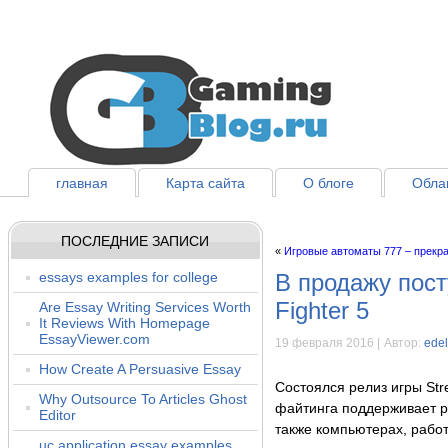
главная
Карта сайта
О блоге
Облак
ПОСЛЕДНИЕ ЗАПИСИ
«
Игровые автоматы 777 – прекра
essays examples for college
В продажу пост
Fighter 5
Are Essay Writing Services Worth
It Reviews With Homepage
EssayViewer.com
19 февраля 2016 |
Автор:
ede
How Create A Persuasive Essay
Состоялся релиз игры Stre
Why Outsource To Articles Ghost
файтинга поддерживает ра
Editor
также компьютерах, раб
uc application essay examples