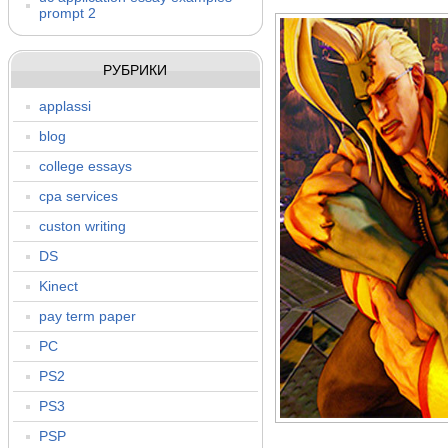
prompt 2
РУБРИКИ
applassi
blog
college essays
cpa services
custon writing
DS
Kinect
pay term paper
PC
PS2
PS3
PSP