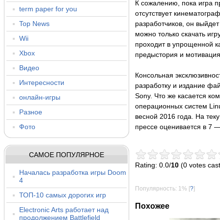
К сожалению, пока игра п
term paper for you
отсутствует кинематогра
Top News
разработчиков, он выйдет
можно только скачать игр
Wii
проходит в упрощенной к
Xbox
предыстория и мотивация
Видео
Консольная эксклюзивност
Интересности
разработку и издание фа
Sony. Что же касается к
онлайн-игры
операционных систем Linu
Разное
весной 2016 года. На те
Фото
прессе оценивается в 7 —
САМОЕ ПОПУЛЯРНОЕ
Rating: 0.0/
10
(0 votes cast
Началась разработка игры Doom
4
Популярность: 1%
[
?
]
ТОП-10 самых дорогих игр
Похожее
Electronic Arts работает над
продолжением Battlefield