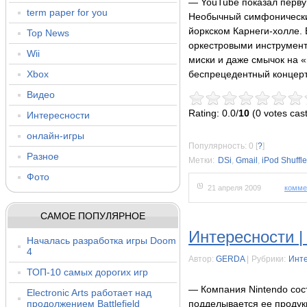
— YouTube показал перв
term paper for you
Необычный симфонический
йоркском Карнеги-холле. 
Top News
оркестровыми инструмент
Wii
миски и даже смычок на 
Xbox
беспрецедентный концерт
Видео
Rating: 0.0/
10
(0 votes cast
Интересности
онлайн-игры
Популярность: 0
[
?
]
Разное
Метки:
DSi
,
Gmail
,
iPod Shuffle
Фото
21 апреля 2009
комме
САМОЕ ПОПУЛЯРНОЕ
Интересности |
Началась разработка игры Doom
4
Автор:
GERDA
|
Рубрики:
Инт
ТОП-10 самых дорогих игр
— Компания Nintendo сост
Electronic Arts работает над
продолжением Battlefield
подделывается ее продук