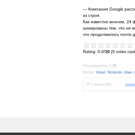
— Компания Google расск
из строя
Как известно многим, 24
шокированы тем, что не 
что продолжалось почти д
Rating: 0.0/
10
(0 votes cast
Популярность: 0
[
?
]
Метки:
Gmail
,
Nintendo
,
блин
,
2 марта 2009
комме