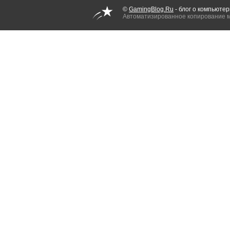
©
GamingBlog.Ru
- блог о компьютер
Автоматизированное копирование 