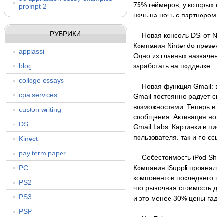
75% геймеров, у которых 
prompt 2
ночь на ночь с партнером
РУБРИКИ
— Новая консоль DSi от N
Компания Nintendo презен
applassi
Одно из главных назначен
blog
заработать на подделке.
college essays
— Новая функция Gmail: 
cpa services
Gmail постоянно радует 
возможностями. Теперь в
custon writing
сообщения. Активация но
DS
Gmail Labs. Картинки в п
пользователя, так и по сс
Kinect
pay term paper
— Себестоимость iPod Shu
PC
Компания iSuppli проана
компонентов последнего п
PS2
что рыночная стоимость д
PS3
и это менее 30% цены гад
PSP