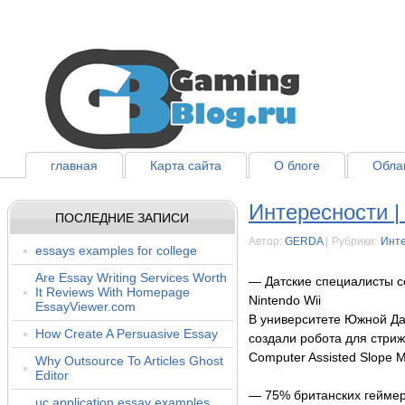
главная
Карта сайта
О блоге
Облак
Интересности |
ПОСЛЕДНИЕ ЗАПИСИ
Автор:
GERDA
|
Рубрики:
Инт
essays examples for college
Are Essay Writing Services Worth
— Датские специалисты с
It Reviews With Homepage
Nintendo Wii
EssayViewer.com
В университете Южной Дан
How Create A Persuasive Essay
создали робота для стри
Computer Assisted Slope 
Why Outsource To Articles Ghost
Editor
— 75% британских геймер
uc application essay examples