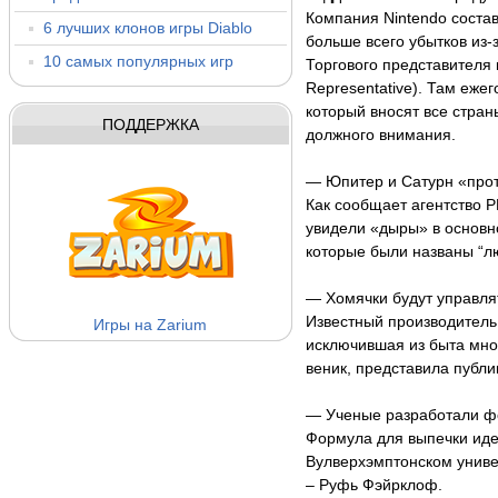
Компания Nintendo состав
6 лучших клонов игры Diablo
больше всего убытков из-
10 самых популярных игр
Торгового представителя 
Representative). Там ежег
который вносят все стран
ПОДДЕРЖКА
должного внимания.
— Юпитер и Сатурн «про
Как сообщает агентство 
увидели «дыры» в основн
которые были названы “л
— Хомячки будут управл
Известный производитель
Игры на Zarium
исключившая из быта мно
веник, представила публи
— Ученые разработали ф
Формула для выпечки иде
Вулверхэмптонском униве
– Руфь Фэйрклоф.