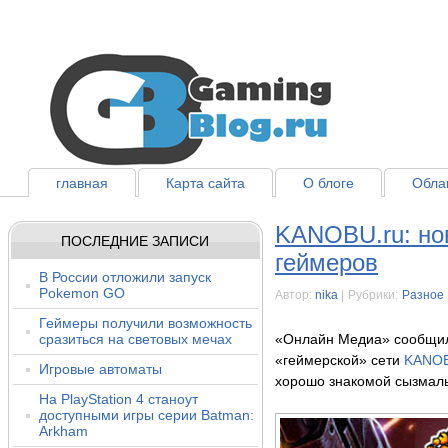
главная
Карта сайта
О блоге
Облак
KANOBU.ru: но
ПОСЛЕДНИЕ ЗАПИСИ
геймеров
В России отложили запуск
Pokemon GO
Автор:
nika
|
Рубрики:
Разное
Геймеры получили возможность
сразиться на световых мечах
«Онлайн Медиа» сообщила
«геймерской» сети
KANOB
Игровые автоматы
хорошо знакомой сызмаль
На PlayStation 4 станоут
доступными игры серии Batman:
Arkham