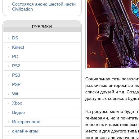
Состоялся анонс шестой части
Civilization
РУБРИКИ
DS
Kinect
PC
PS2
PS3
Социальная сеть позволит
PSP
различные интересные им
списки друзей и т.д. Соз
Wii
доступных сервисов будет
Xbox
На ресурсе можно будет 
Видео
геймерами, но и почитат
Интересности
консолях и наметившихся
онлайн-игры
место и для другого типа
интересен для увлеченных