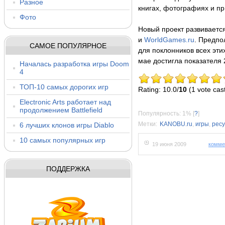
Разное
книгах, фотографиях и пр
Фото
Новый проект развивается
и
WorldGames.ru
. Предпо
САМОЕ ПОПУЛЯРНОЕ
для поклонников всех эти
мае достигла показателя 
Началась разработка игры Doom
4
ТОП-10 самых дорогих игр
Rating: 10.0/
10
(1 vote cas
Electronic Arts работает над
продолжением Battlefield
Популярность: 1%
[
?
]
Метки:
KANOBU.ru
,
игры
,
ресу
6 лучших клонов игры Diablo
10 самых популярных игр
19 июня 2009
комме
ПОДДЕРЖКА