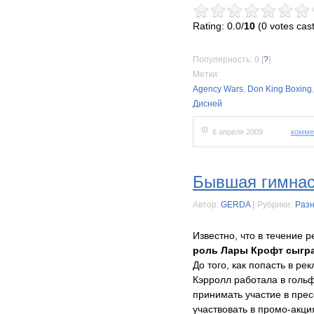
Rating: 0.0/
10
(0 votes cast
Популярность: 0
[
?
]
Метки:
Agency Wars
,
Don King Boxing
Дисней
6 апреля 2009
комме
Бывшая гимнас
Автор:
GERDA
|
Рубрики:
Раз
Известно, что в течение
роль Лары Крофт сыгр
До того, как попасть в р
Кэрролл работала в гольф
принимать участие в пре
участвовать в промо-акци