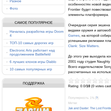
Разное
особенностях новой видео
Фото
Frontier будет повествова
элементы платформера.
САМОЕ ПОПУЛЯРНОЕ
Очередная серия экшена 
видами оружия и автомоб
Началась разработка игры Doom
4
Games
, на которой собир
успешными релизами пл
ТОП-10 самых дорогих игр
Clank: Size Matters
.
Electronic Arts работает над
продолжением Battlefield
До этого уже выходила ко
6 лучших клонов игры Diablo
2001 году студия Naughty
Всего издательсnвом Son
10 самых популярных игр
рассчитанных на использов
ПОДДЕРЖКА
Rating: 0.0/
10
(0 votes cast
Популярность: 1%
[
?
]
Метки:
Jak and Daxter: The Lost Fronti