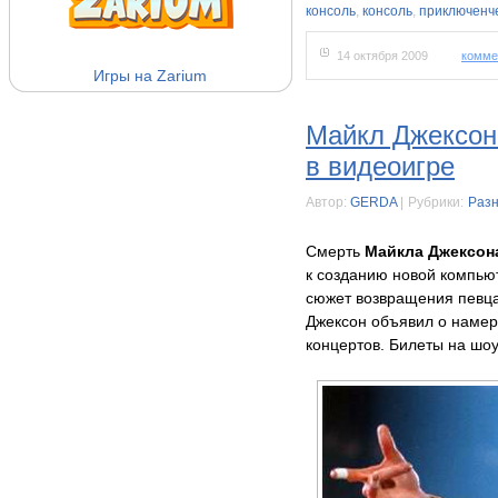
консоль
,
консоль
,
приключенч
14 октября 2009
комме
Игры на Zarium
Майкл Джексон
в видеоигре
Автор:
GERDA
|
Рубрики:
Раз
Смерть
Майкла Джексон
к созданию новой компь
сюжет возвращения певца
Джексон объявил о намере
концертов. Билеты на шо