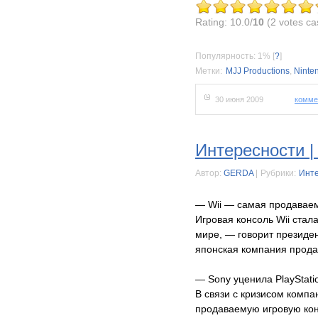
Rating: 10.0/
10
(2 votes ca
Популярность: 1%
[
?
]
Метки:
MJJ Productions
,
Ninte
30 июня 2009
комме
Интересности | 
Автор:
GERDA
|
Рубрики:
Инт
— Wii — самая продаваем
Игровая консоль Wii стал
мире, — говорит президен
японская компания прода
— Sony уценила PlayStati
В связи с кризисом компа
продаваемую игровую конс