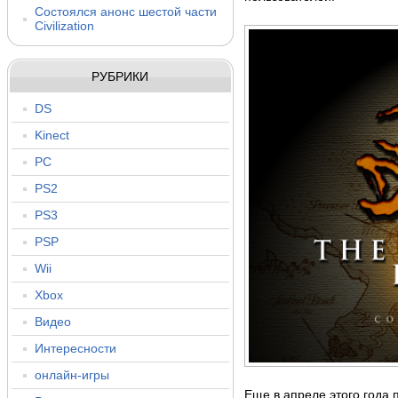
Состоялся анонс шестой части
Civilization
РУБРИКИ
DS
Kinect
PC
PS2
PS3
PSP
Wii
Xbox
Видео
Интересности
онлайн-игры
Еще в апреле этого года 