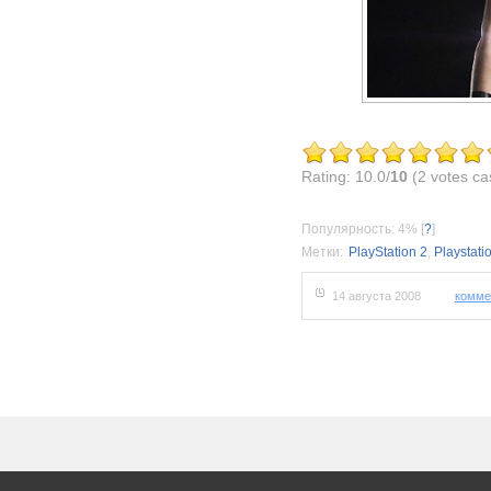
Rating: 10.0/
10
(2 votes ca
Популярность: 4%
[
?
]
Метки:
PlayStation 2
,
Playstati
14 августа 2008
комме