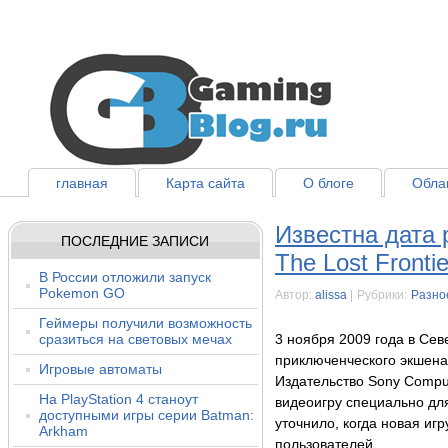
главная
Карта сайта
О блоге
Облак
Известна дата 
ПОСЛЕДНИЕ ЗАПИСИ
The Lost Frontie
В России отложили запуск
Pokemon GO
Автор:
alissa
|
Рубрики:
Разно
Геймеры получили возможность
сразиться на световых мечах
3 ноября 2009 года в Се
приключенческого экшен
Игровые автоматы
Издательство Sony Compu
На PlayStation 4 станоут
видеоигру специально дл
доступными игры серии Batman:
уточнило, когда новая иг
Arkham
пользователей.