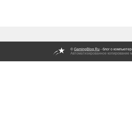
©
GamingBlog.Ru
- блог о компьютер
Автоматизированное копирование 