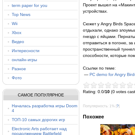
Проект вышел на «Макинт
term paper for you
устройствах.
Top News
Wii
Сюжет у Angry Birds Spac
отдыхали, однако злоумы
Xbox
гнездо с яйцами. Пернаты
Видео
отправиться в погоню, з
пространственный туннел
Интересности
способности, которые по
онлайн-игры
Ссылки по теме:
Разное
—
PC demo for Angry Bird
Фото
Rating: 0.0/
10
(0 votes cast
САМОЕ ПОПУЛЯРНОЕ
Началась разработка игры Doom
Популярность: 1%
[
?
]
4
Похожее
ТОП-10 самых дорогих игр
Electronic Arts работает над
продолжением Battlefield