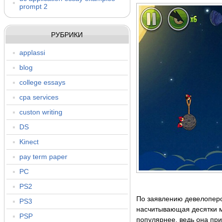
prompt 2
РУБРИКИ
applassi
blog
college essays
cpa services
custon writing
DS
Kinect
pay term paper
PC
PS2
По заявлению девелоперов
PS3
насчитывающая десятки м
PSP
популярнее, ведь она пр