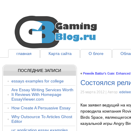
главная
Карта сайта
О блоге
Облак
ПОСЛЕДНИЕ ЗАПИСИ
«
Ремейк Baldur's Gate: Enhanced 
essays examples for college
Состоялся рели
Are Essay Writing Services Worth
25 марта 2012 |
Автор:
edelwe
It Reviews With Homepage
EssayViewer.com
Как заявил ведущий на к
How Create A Persuasive Essay
проводила компания Rovio
Why Outsource To Articles Ghost
Birds Space, являющегос
Editor
казуальной игры Angry Bir
uc application essay examples