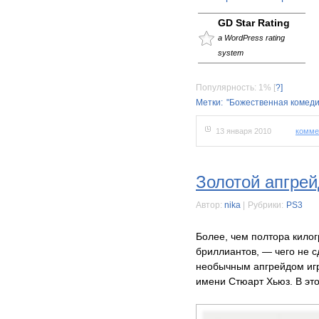
GD Star Rating
a WordPress rating
system
Популярность: 1%
[
?]
Метки:
"Божественная комеди
13 января 2010
комме
Золотой апгрей
Автор:
nika
|
Рубрики:
PS3
Более, чем полтора килог
бриллиантов, — чего не 
необычным апгрейдом иг
имени Стюарт Хьюз. В это