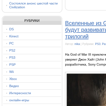
Состоялся анонс шестой части
Civilization
РУБРИКИ
Вселенные из G
будут развиват
DS
трилогий
Kinect
PC
Автор:
nika
|
Рубрики:
PS3
,
Ра
PS2
На God of War III приключ
PS3
уверяет Джон Хайт (John 
PSP
разработчика, Sony Compu
Wii
Xbox
Видео
Интересности
онлайн-игры