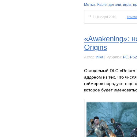
Метки:
Fable
,
детали
,
игры
,
п
11 января 2010
комме
«Awakening»: н
Origins
Автор:
nika
|
Рубрики:
PC
,
PS2
Ожидаемый DLC «Return t
аддоном из тех, что числя
геймеров порадуют еще о
которое будет именовать