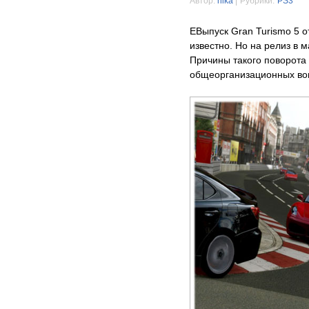
Автор:
nika
|
Рубрики:
PS3
EВыпуск Gran Turismo 5 о
известно. Но на релиз в 
Причины такого поворота 
общеорганизационных во