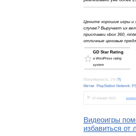
Цените хорошие игры и
случае? Выручает их ве
приставки xbox 360, ninte
отличные ценовые предл
GD Star Rating
a WordPress rating
system
Популярность: 1%
[
?]
Метки:
PlayStation Network
,
P
20 января 2010
комме
Видеоигры пом
избавиться от 