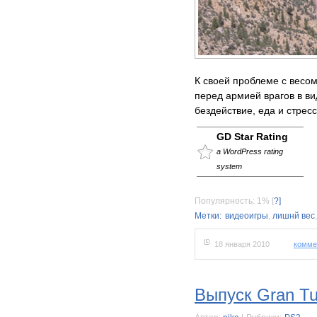
К своей проблеме с весом
перед армией врагов в ви
бездействие, еда и стрес
GD Star Rating
a WordPress rating
system
Популярность: 1%
[
?]
Метки:
видеоигры
,
лишнй вес
18 января 2010
комме
Выпуск Gran Tu