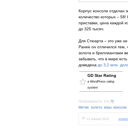
Корпус консоли отделан 
количество которых – 58!
приставки, цена каждой и
до 325 тысяч.
Для Стюарта – это уже н
Ранее он отличился тем, 
золота и бриллиантами ве
забывать, что в мире ест
доведена
до 3,2 млн. дол
GD Star Rating
a WordPress rating
system
Популярность: 1%
[
?]
Метки:
золото
,
игры
,
консоли
12 января 2010
комме