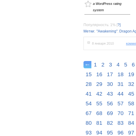
a WordPress rating
system
Популярность: 1%
[
?]
Метки:
"Awakening"
,
Dragon Ag
8 января 2010
комме
1
2
3
4
5
6
15
16
17
18
19
28
29
30
31
32
41
42
43
44
45
54
55
56
57
58
67
68
69
70
71
80
81
82
83
84
93
94
95
96
97