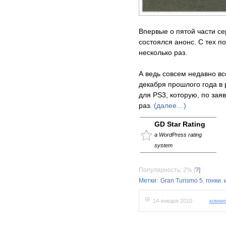
Впервые о пятой части се
состоялся анонс. С тех п
несколько раз.
А ведь совсем недавно в
декабря прошлого года в
для PS3, которую, по зая
раз.
(далее…)
GD Star Rating
a WordPress rating
system
Популярность: 2%
[
?]
Метки:
Gran Turismo 5
,
гонки
,
14 января 2010
комме