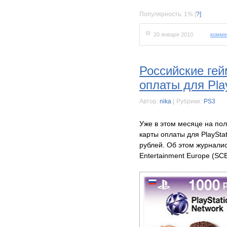
Популярность: 1%
[
?]
20 января 2010
комме
Российские гей
оплаты для Pla
Автор:
nika
|
Рубрики:
PS3
Уже в этом месяце на пол
карты оплаты для PlaySta
рублей. Об этом журнали
Entertainment Europe (SC