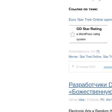
Ссылки по теме:
Еuro Star Trek Online open
GD Star Rating
a WordPress rating
system
Популярность: 1%
[
?]
Метки:
Star Trek Online
,
Star T
14 января 2010
комме
Разработчики D
«Божественну
Автор:
nika
|
Рубрики:
PC
,
Инт
Electronic Arts и Random