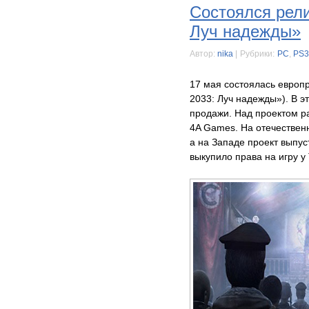
Состоялся рели
Луч надежды»
Автор:
nika
|
Рубрики:
PC
,
PS3
17 мая состоялась европр
2033: Луч надежды»). В э
продажи. Над проектом р
4A Games. На отечествен
а на Западе проект выпуст
выкупило права на игру у