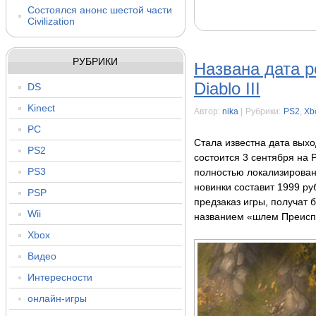
Состоялся анонс шестой части
Civilization
РУБРИКИ
Названа дата р
Diablo III
DS
Kinect
Автор:
nika
|
Рубрики:
PS2
,
Xb
PC
Стала известна дата выход
PS2
состоится 3 сентября на 
PS3
полностью локализирован
новинки составит 1999 ру
PSP
предзаказ игры, получат 
Wii
названием «шлем Преисп
Xbox
Видео
Интересности
онлайн-игры