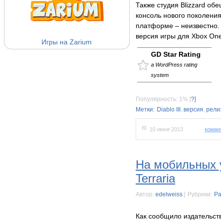
Также студия Blizzard обе
консоль нового поколения
платформе – неизвестно. 
версия игры для Xbox One
Игры на Zarium
GD Star Rating
a WordPress rating
system
Популярность: 1%
[
?]
Метки:
Diablo III
,
версия
,
рели
10 июня 2013
комме
На мобильных 
Terraria
Автор:
edelweiss
|
Рубрики:
Ра
Как сообщило издательст