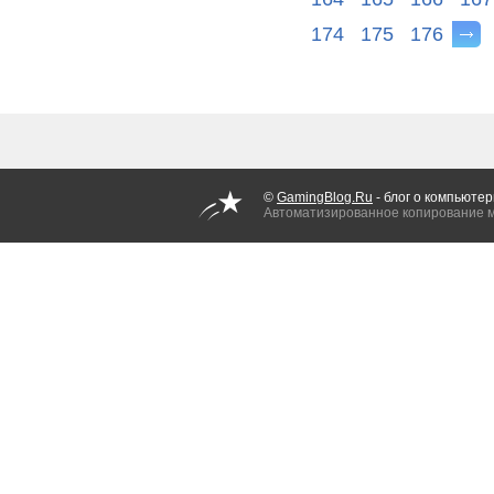
174
175
176
©
GamingBlog.Ru
- блог о компьютер
Автоматизированное копирование 