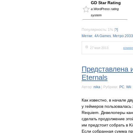
GD Star Rating
a WordPress rating
system
Популярность: 1%
[
?]
Метки:
4A Games
,
Метро 2033
27 мая 2013
комме
Представлена и
Eternals
Автор:
nika
|
Рубрики:
PC
,
Wii
Как известно, в начале д
у геймеров пользовалась х
Requiem. Девелоперы кан
сделать продолжение этой
им предстоит собрать в K
Если собранная сумма пр