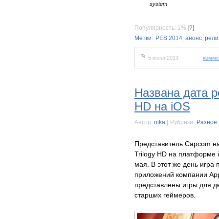
system
Популярность: 1%
[
?]
Метки:
PES 2014
,
анонс
,
рели
5 июня 2013
комме
Названа дата ре
HD на iOS
Автор:
nika
|
Рубрики:
Разное
Представитель Capcom наз
Trilogy HD на платформе 
мая. В этот же день игра
приложений компании Appl
представлены игры для де
старших геймеров.