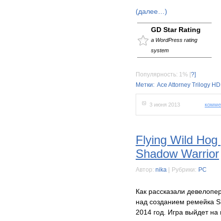
(далее…)
GD Star Rating
a WordPress rating
system
Популярность: 1%
[
?]
Метки:
Ace Attorney Trilogy HD
3 июня 2013
комме
Flying Wild Ho
Shadow Warrior
Автор:
nika
|
Рубрики:
PC
Как рассказали девелопер
над созданием ремейка Sh
2014 год. Игра выйдет на