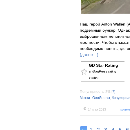
Наш герой Anton Wallén (
подземный бункер. Однак
выброшенным непонятным
местности. Чтобы отыскат
необходимо понять, где о
(далее…)
GD Star Rating
a WordPress rating
system
Популярность: 2%
[
?]
Метки:
GeoGuessr
,
браузерна
14 мая 2013
комме
1
2
3
4
5
6