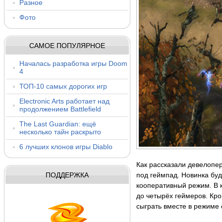
Разное
Фото
САМОЕ ПОПУЛЯРНОЕ
Началась разработка игры Doom
4
ТОП-10 самых дорогих игр
Electronic Arts работает над
продолжением Battlefield
The Last Guardian: ещё
несколько тайн раскрыто
6 лучших клонов игры Diablo
Как рассказали девелопер
ПОДДЕРЖКА
под геймпад. Новинка буд
кооперативный режим. В 
до четырёх геймеров. Кро
сыграть вместе в режиме 