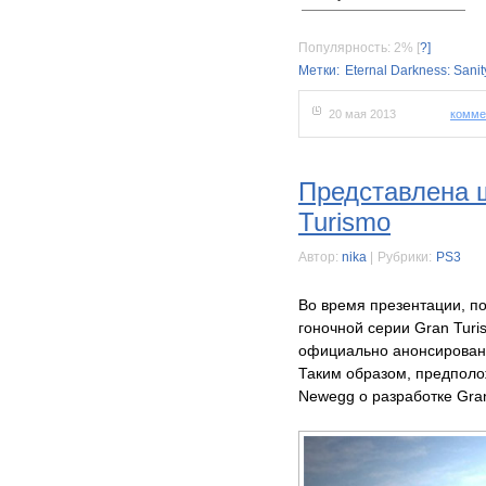
Популярность: 2%
[
?]
Метки:
Eternal Darkness: Sani
20 мая 2013
комме
Представлена 
Turismo
Автор:
nika
|
Рубрики:
PS3
Во время презентации, 
гоночной серии Gran Turi
официально анонсирована
Таким образом, предполо
Newegg о разработке Gran