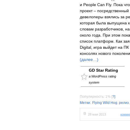
и People Can Fly. Пока чт
проект – посредственный 
девелоперы взялись за ре
которая была выпущена к
словам разработчиков, н
около года. При этом по
список платформ. Как зая
Digital, игра выйдет на 
консолях нового поколени
(далее…)
GD Star Rating
a WordPress rating
system
Популярность: 1%
[
?]
Метки:
Flying Wild Hog
,
релиз
28 мая 2013
комме