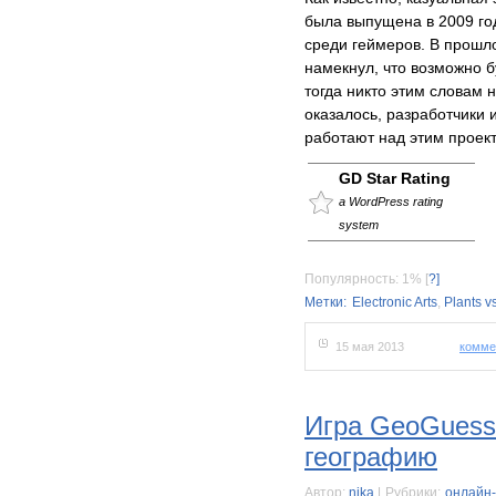
была выпущена в 2009 го
среди геймеров. В прошлом
намекнул, что возможно б
тогда никто этим словам 
оказалось, разработчики
работают над этим проек
GD Star Rating
a WordPress rating
system
Популярность: 1%
[
?]
Метки:
Electronic Arts
,
Plants v
15 мая 2013
комме
Игра GeoGuess
географию
Автор:
nika
|
Рубрики:
онлайн