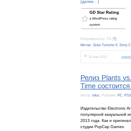
(далее…)
GD Star Rating
a WordPress rating
system
Популярность: 1%
[
?]
Метки:
Gran Turismo 6
,
Sony C
19 мая 2013
комме
Релиз Plants vs.
Time состоится
Автор:
nika
|
Рубрики:
PC
,
PS3
Издательство Electronic A
популярной казуальной иг
2013 года. Как и оригина
студии PopCap Games.