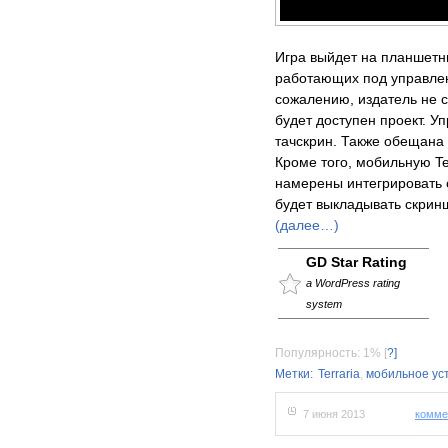
Игра выйдет на планшетн
работающих под управлен
сожалению, издатель не с
будет доступен проект. У
тачскрин. Также обещана
Кроме того, мобильную Te
намерены интегрировать 
будет выкладывать скринш
(далее…)
GD Star Rating
a WordPress rating
system
Популярность: 1%
[
?]
Метки:
Terraria
,
мобильное ус
7 июня 2013
комме