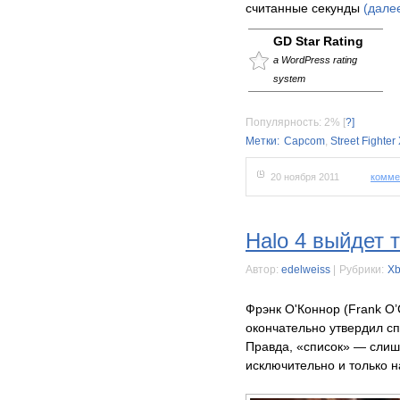
считанные секунды
(дале
GD Star Rating
a WordPress rating
system
Популярность: 2%
[
?]
Метки:
Capcom
,
Street Fighter
20 ноября 2011
комме
Halo 4 выйдет 
Автор:
edelweiss
|
Рубрики:
Xb
Фрэнк О'Коннор (Frank O’
окончательно утвердил сп
Правда, «список» — слишк
исключительно и только н