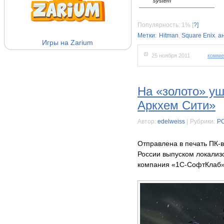
system
Популярность: 1%
[
?]
Метки:
Hitman
,
Square Enix
,
а
Игры на Zarium
25 ноября 2011
комме
На «золото» у
Аркхем Сити»
Автор:
edelweiss
|
Рубрики:
P
Отправлена в печать ПК-в
России выпуском локализ
компания «1С-СофтКлаб»