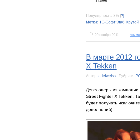
system
Популярность: 3%
[
?]
Метки:
1С-СофтКлаб
,
Крутой
20 ноября 2011
комме
В марте 2012 го
X Tekken
Автор:
edelweiss
|
Рубрики:
P
Девелоперы из компании
Street Fighter X Tekken. Т
будет получать исключит
дополнений).