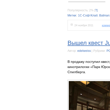
Популярность: 2%
[
?]
Метки:
1С-СофтКлаб
,
Batman
24 ноября 2011
комме
Вышел квест Ju
Автор:
edelweiss
|
Рубрики:
P
В продажу поступил квес
кинотрилогии «Парк Юрск
Спилберга.