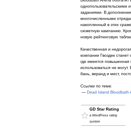
Bloodbath Arena обогатит 
однопользовательскими 
заданиями. В дополнении
многочисленными отрядам
накопленный в этих сраж
сюжетную кампанию. Кром
новую рейтинговую табли
Качественная и недорогая
компании Гвоздек станет
где имеется повышенная 
использоваться не могут.
бань, веранд и мест, пос
Ссылки по теме:
—
Dead Island Bloodbath
GD Star Rating
a WordPress rating
system