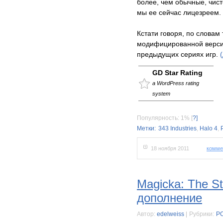
более, чем обычные, чист
мы ее сейчас лицезреем.
Кстати говоря, по словам 
модифицированной версии
предыдущих сериях игр.
GD Star Rating
a WordPress rating
system
Популярность: 1%
[
?]
Метки:
343 Industries
,
Halo 4
,
18 ноября 2011
комме
Magicka: The St
дополнение
Автор:
edelweiss
|
Рубрики:
P