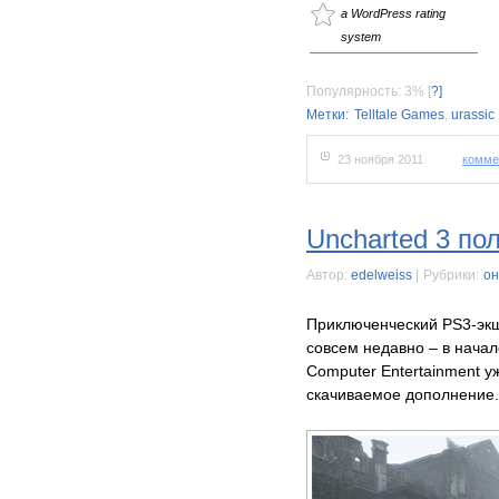
a WordPress rating
system
Популярность: 3%
[
?]
Метки:
Telltale Games
,
urassic
23 ноября 2011
комме
Uncharted 3 по
Автор:
edelweiss
|
Рубрики:
он
Приключенческий PS3-экш
совсем недавно – в начал
Computer Entertainment 
скачиваемое дополнение.