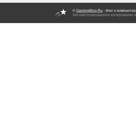
©
GamingBlog.Ru
- блог о компьютер
Автоматизированное копирование 