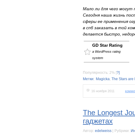
Мало ли для чего могут 
Сегодня наша жизнь пос
сферы ее применения ог
в спб заказать в той ко
делается быстро, недор
GD Star Rating
a WordPress rating
system
Популярность: 2%
[
?]
Метки:
Magicka
,
The Stars are 
16 ноября 2011
комме
The Longest Jo
гаджетах
Автор:
edelweiss
|
Рубрики:
Ин