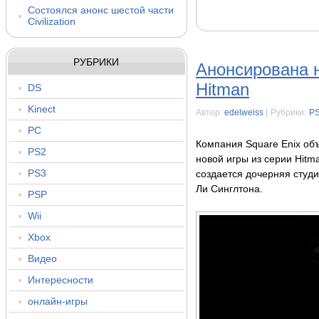
Состоялся анонс шестой части
Civilization
РУБРИКИ
Анонсирована н
Hitman
DS
Kinect
Автор:
edelweiss
|
Рубрики:
P
PC
Компания Square Enix объ
PS2
новой игры из серии Hitm
PS3
создается дочерняя студи
Ли Синглтона.
PSP
Wii
Xbox
Видео
Интересности
онлайн-игры