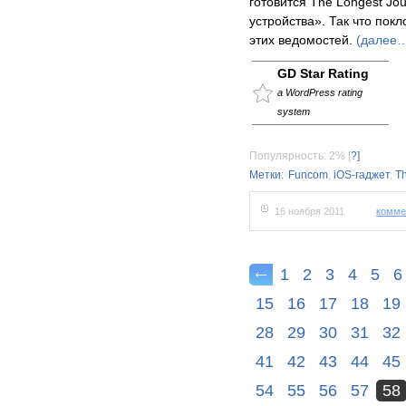
готовится The Longest Jou
устройства». Так что пок
этих ведомостей.
(далее
GD Star Rating
a WordPress rating
system
Популярность: 2%
[
?]
Метки:
Funcom
,
iOS-гаджет
,
Th
16 ноября 2011
комме
1
2
3
4
5
6
15
16
17
18
19
28
29
30
31
32
41
42
43
44
45
54
55
56
57
58