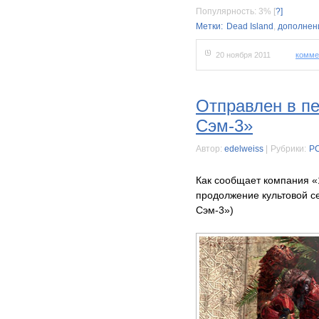
Популярность: 3%
[
?]
Метки:
Dead Island
,
дополнен
20 ноября 2011
комме
Отправлен в пе
Сэм-3»
Автор:
edelweiss
|
Рубрики:
P
Как сообщает компания «
продолжение культовой се
Сэм-3»)