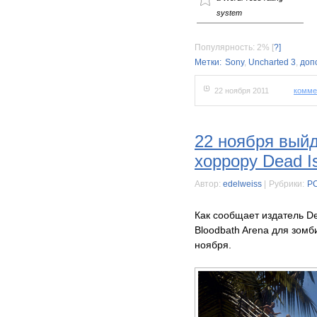
system
Популярность: 2%
[
?]
Метки:
Sony
,
Uncharted 3
,
доп
22 ноября 2011
комме
22 ноября выйд
хоррору Dead I
Автор:
edelweiss
|
Рубрики:
P
Как сообщает издатель De
Bloodbath Arena для зомб
ноября.