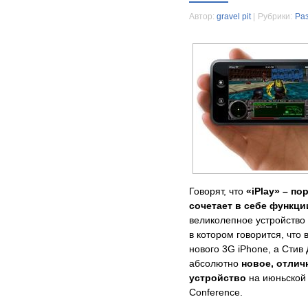
Автор:
gravel pit
|
Рубрики:
Ра
Говорят, что
«iPlay» – по
сочетает в себе функции
великолепное устройство 
в котором говорится, что
нового 3G iPhone, а Стив
абсолютно
новое, отлич
устройство
на июньской 
Conference.