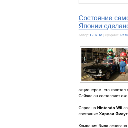
Состояние само
Японии сделано
Автор:
GERDA
|
Рубрики:
Раз
акционером, его капитал в
Сейчас он составляет око
Спрос на
Nintendo Wii
со
состояние
Хироси Ямау
Компания была основана 