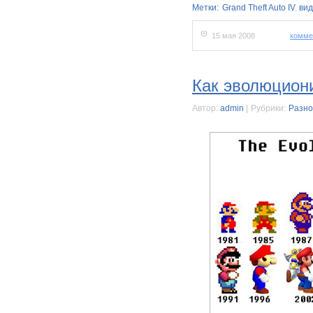
Метки:
Grand Theft Auto IV
,
вид
15 мая 2008
комме
Как эволюцион
Автор:
admin
|
Рубрики:
Разно