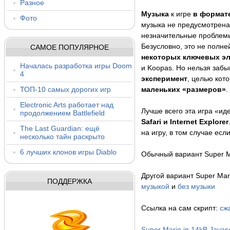
Разное
Музыка
к игре
в формате
Фото
музыка не предусмотрена.
незначительные проблемы 
Безусловно, это не полне
САМОЕ ПОПУЛЯРНОЕ
некоторых ключевых эл
Началась разработка игры Doom
и Koopas. Но нельзя забы
4
эксперимент
, целью кот
ТОП-10 самых дорогих игр
маленьких «размеров»
.
Electronic Arts работает над
Лучше всего эта игра «иде
продолжением Battlefield
Safari и Internet Explorer
The Last Guardian: ещё
на игру, в том случае есл
несколько тайн раскрыто
6 лучших клонов игры Diablo
Обычный вариант Super M
Другой вариант Super Mar
ПОДДЕРЖКА
музыкой
и
без музыки
Ссылка на сам скрипт:
сж
Super Mario in 14kB Javasc