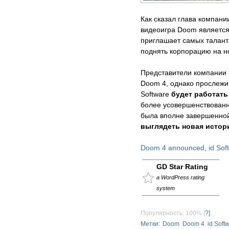
Как сказал глава компан
видеоигра Doom является 
приглашает самых талант
поднять корпорацию на н
Представители компании 
Doom 4, однако прослежив
Software
будет работать
более усовершенствованн
была вполне завершенной
выглядеть новая истор
Doom 4 announced, id Soft
GD Star Rating
a WordPress rating
system
Популярность: 100%
[
?]
Метки:
Doom
,
Doom 4
,
id Soft