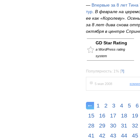
—
Впервые за 8 лет Тина
тур
.
В феврале на церемо
ее как «Королеву». Осен
за 8 лет дива снова отп
октября в центре Спринт
GD Star Rating
a WordPress rating
system
Популярность: 1%
[
?]
5 мая 2008
комме
1
2
3
4
5
6
15
16
17
18
19
28
29
30
31
32
41
42
43
44
45