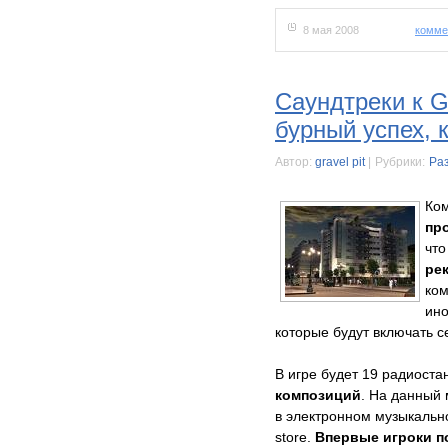
8 мая 2008
комме
Саундтреки к 
бурный успех, 
Автор:
gravel pit
|
Рубрики:
Ра
Ко
пр
чт
ре
ко
ино
которые будут включать 
В игре будет 19 радиоста
композиций
. На данный 
в электронном музыкально
store.
Впервые игроки п