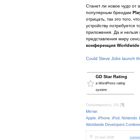
Станет ли новое чудо от 
популярным брендам
Pla
отрицать, так это того, чт
устройству потребуется т
приложения. Да и нельзя
представления миру сенс
конференция Worldwide 
Could Steve Jobs launch th
GD Star Rating
a WordPress rating
system
Популярность: 2%
[
?]
Метки:
Apple
,
iPhone
,
iPod
,
Nintendo
,
Worldwide Developers Confere
15 мая 2008
комме