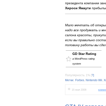
президента компании зан
Хироси Ямаути
прибыльн
Мало мечтать об откры
надо все продумать и мн
салона красоты, прикупи
если вы правильно сост
половину работы вы сде
GD Star Rating
a WordPress rating
system
Популярность: 1%
[
?]
Метки:
Forbes
,
Nintendo Wii
,
Х
15 мая 2008
комме