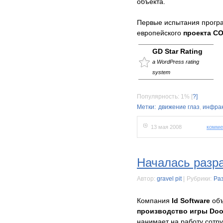
объекта.
Первые испытания прогр
европейского
проекта C
GD Star Rating
a WordPress rating
system
Популярность: 1%
[
?]
Метки:
движение глаз
,
инфра
13 мая 2008
комме
Началась разр
Автор:
gravel pit
|
Рубрики:
Ра
Компания
Id Software
объ
производство игры Do
нанимает на работу сотру