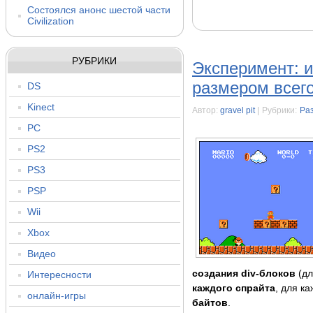
Состоялся анонс шестой части
Civilization
РУБРИКИ
Эксперимент: и
размером всего
DS
Kinect
Автор:
gravel pit
|
Рубрики:
Ра
PC
PS2
PS3
PSP
Wii
Xbox
Видео
создания div-блоков
(дл
Интересности
каждого спрайта
, для к
онлайн-игры
байтов
.