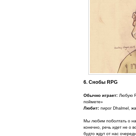
6. Снобы RPG
Обычно играет:
Любую RP
поймете»
Любит:
пирог Dhalmel, ж
Мы любим поболтать о на
конечно, речь идет не о в
будто ждут от нас очеред