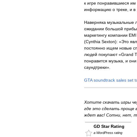
к игре понравившиеся им
информацию о треке, и в 
Наверняка музыкальные л
ожидании большой прибыл
маркетингу компании EMI 
(Cynthia Sexton): «Это я
постоянно ищем новые с
людей покупают «Grand Th
понравится музыка, и он
саундтреки».
GTA soundtrack sales set 
Хотите скачать игры че
где это сделать проще 
ждет вас! Сотни, нет, т
GD Star Rating
a WordPress rating