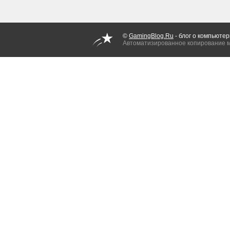
©
GamingBlog.Ru
- блог о компьютер
Автоматизированное копирование 