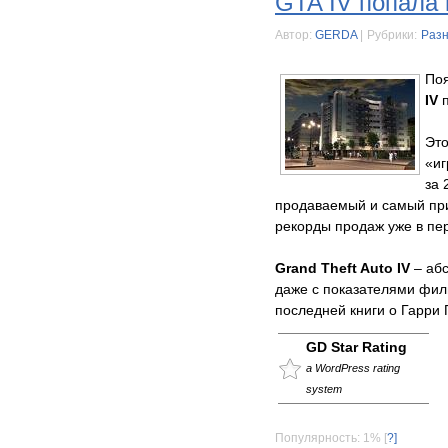
GTA IV попала 
Автор:
GERDA
|
Рубрики:
Раз
По
IV
Это
«и
за 
продаваемый и самый при
рекорды продаж уже в пер
Grand Theft Auto IV
– абс
даже с показателями фил
последней книги о Гарри 
GD Star Rating
a WordPress rating
system
Популярность: 1%
[
?]