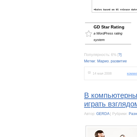
GD Star Rating
a WordPress rating
system
Популярность: 6%
[
?]
Метки:
Марио
,
развитие
14 мая 2008
комме
В компьютерны
играть взглядо
Автор:
GERDA
|
Рубрики:
Раз