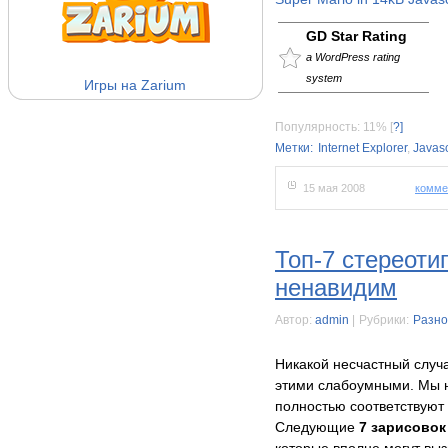
GD Star Rating
a WordPress rating
system
Игры на Zarium
Популярность: 11%
[
?]
Метки:
Internet Explorer
,
Javasc
15 мая 2008
комме
Топ-7 стереоти
ненавидим
Автор:
admin
|
Рубрики:
Разно
Никакой несчастный случ
этими слабоумными. Мы н
полностью соответствуют
Следующие
7 зарисово