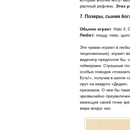
которые вполне могут выз
рвотный рефлекс.
Этих р
7. Позеры, сынки бо
Обычно играет
: Halo 3, 
Любит:
пиццу, пиво, цыпо
Эти чуваки играют в люб
лицензионные), играют во
видеоигр предпочли бы, 
геймерами. Страшные по
особых поводов «показать 
Есть!», получив в школе 
орут на каждого «Дедик»,
признаков. О чем бы таки
чрезвычайно преувеличен
имеющие своей точки зре
мире вокруг них.