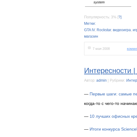
system
Популярность: 3%
[
?]
Метки:
GTA IV
,
Rockstar
,
видеоигра
,
иг
магазин
7 мая 2008
комме
Интересности |
Автор:
admin
|
Рубрики:
Интер
—
Первые шаги: самые пе
когда-то с чего-то начина
—
10 лучших офисных кр
—
Итоги конкурса Science