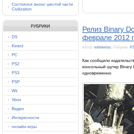
Состоялся анонс шестой части
Civilization
РУБРИКИ
Релиз Binary D
феврале 2012 
DS
Kinect
Автор:
edelweiss
|
Рубрики:
P
PC
Как сообщило издательст
PS2
консольный шутер Binary 
PS3
одновременно.
PSP
Wii
Xbox
Видео
Интересности
онлайн-игры