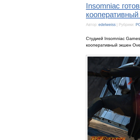
Insomniac готов
кооперативный 
Автор:
edelweiss
|
Рубрики:
P
Студией Insomniac Games
кооперативный экшен Over