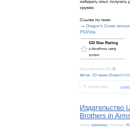
набирать опыт, получать 
оружие.
Ссылки по теме:
—
Dragon's Crown announc
PS3/Vita
GD Star Rating
a WordPress rating
system
Популярность: 2%
[
?]
Метки:
2D-экшен Dragon's Cr
24 июня 2011
комме
Издательство U
Brothers in Arms
Автор:
edelweiss
|
Рубрики:
P