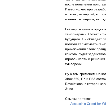
после появления приставк
Известно, что при разраб
и сюжет, из версий, кото
мнению экспертов, нас ж
Геймер, вступив в орден 
тамплиерами. Сюжет игры
будущего. Он обладает с
позволяет считывать гене
приключения своих пращу
консоли будет задействов
игровой карты и решения
Wii-версии.
Ну а тем временем Ubisof
Xbox 360, ПК и PS3 состои
Revelations, в которой з
Эцио.
Ссылки по теме:
—
Assassin’s Creed for Wi