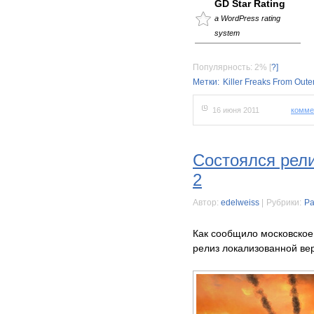
GD Star Rating
a WordPress rating
system
Популярность: 2%
[
?]
Метки:
Killer Freaks From Out
16 июня 2011
комме
Состоялся рел
2
Автор:
edelweiss
|
Рубрики:
Ра
Как сообщило московское
релиз локализованной ве