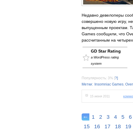
Недавно девелоперы сооб
совершено новую игру, н
выпущенным проектам. Та
Games сообщили, что Ove
рассчитанным на четырех
GD Star Rating
a WordPress rating
system
Популярность: 3%
[
?]
Метки:
Insomniac Games
,
Over
15 июня 2011
комме
1
2
3
4
5
6
15
16
17
18
19