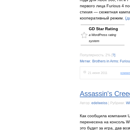
первого лица Furious 4 п
стихия — сюжетная кампа
кооперативный режим.
(д
GD Star Rating
a WordPress rating
system
Популярность: 2%
[
?]
Метки:
Brothers in Arms: Furiou
21 июня 2011
комме
Assassin's Cree
Автор:
edelweiss
|
Рубрики:
Wi
Как сообщила компания Ub
перенесена на консоль Wii
это будет за игра, дав в