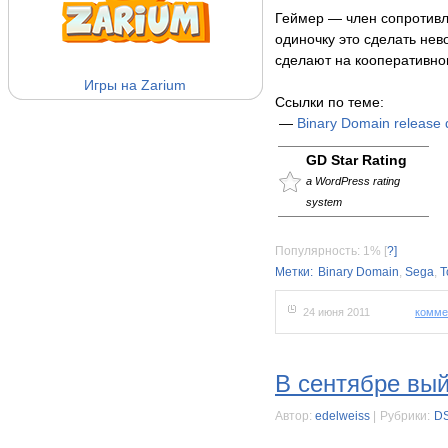
Геймер — член сопротивл
одиночку это сделать не
сделают на кооперативно
Игры на Zarium
Ссылки по теме:
—
Binary Domain release
GD Star Rating
a WordPress rating
system
Популярность: 1%
[
?]
Метки:
Binary Domain
,
Sega
,
T
24 июня 2011
комме
В сентябре вый
Автор:
edelweiss
|
Рубрики:
D