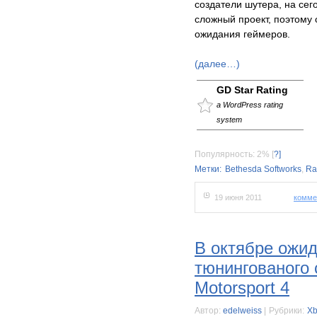
создатели шутера, на сег
сложный проект, поэтому 
ожидания геймеров.
(далее…)
GD Star Rating
a WordPress rating
system
Популярность: 2%
[
?]
Метки:
Bethesda Softworks
,
Ra
19 июня 2011
комме
В октябре ожид
тюнингованого 
Motorsport 4
Автор:
edelweiss
|
Рубрики:
Xb