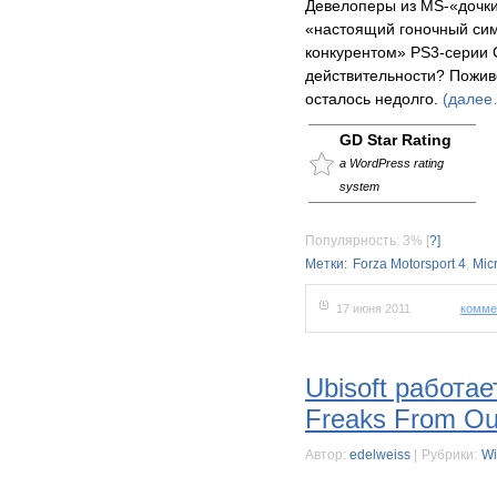
Девелоперы из MS-«дочки
«настоящий гоночный сим
конкурентом» PS3-серии G
действительности? Пожив
осталось недолго.
(далее
GD Star Rating
a WordPress rating
system
Популярность: 3%
[
?]
Метки:
Forza Motorsport 4
,
Mic
17 июня 2011
комме
Ubisoft работае
Freaks From Ou
Автор:
edelweiss
|
Рубрики:
Wi