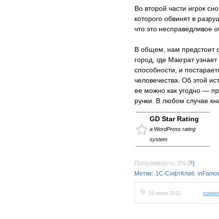
Во второй части игрок сн
которого обвинят в разру
что это несправедливое 
В общем, нам предстоит 
город, где Макграт узнае
способности, и постарает
человечества. Об этой ис
ее можно как угодно — 
ручки. В любом случае кн
GD Star Rating
a WordPress rating
system
Популярность: 2%
[
?]
Метки:
1С-СофтКлаб
,
inFamo
16 июня 2011
комме