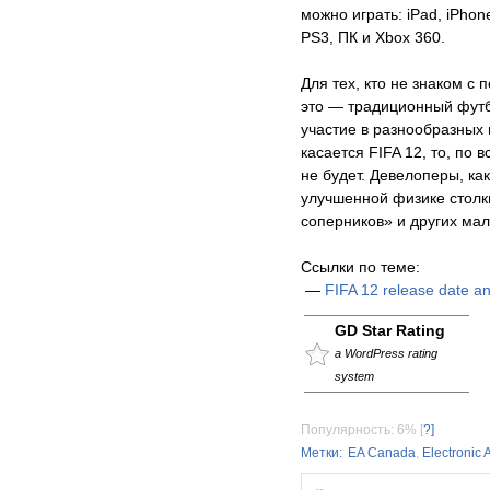
можно играть: iPad, iPhone
PS3, ПК и Xbox 360.
Для тех, кто не знаком с 
это — традиционный футб
участие в разнообразных м
касается FIFA 12, то, по
не будет. Девелоперы, ка
улучшенной физике столк
соперников» и других ма
Ссылки по теме:
—
FIFA 12 release date 
GD Star Rating
a WordPress rating
system
Популярность: 6%
[
?]
Метки:
EA Canada
,
Electronic A