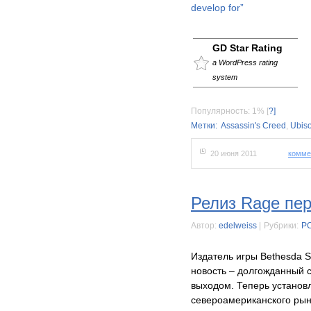
develop for”
GD Star Rating
a WordPress rating
system
Популярность: 1%
[
?]
Метки:
Assassin's Creed
,
Ubiso
20 июня 2011
комме
Релиз Rage пер
Автор:
edelweiss
|
Рубрики:
P
Издатель игры Bethesda 
новость – долгожданный 
выходом. Теперь установ
североамериканского рынк