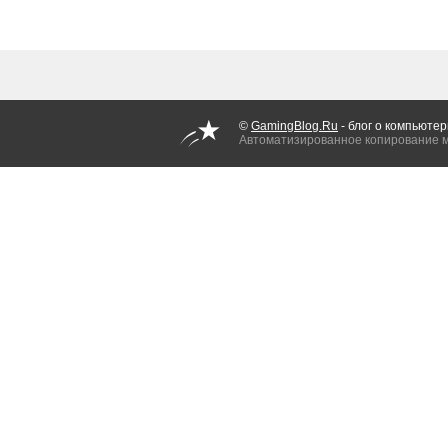
©
GamingBlog.Ru
- блог о компьютер
Автоматизированное копирование 