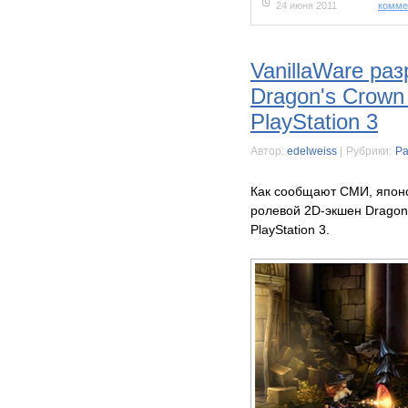
24 июня 2011
комме
VanillaWare ра
Dragon's Crown
PlayStation 3
Автор:
edelweiss
|
Рубрики:
Ра
Как сообщают СМИ, японс
ролевой 2D-экшен Dragon
PlayStation 3.