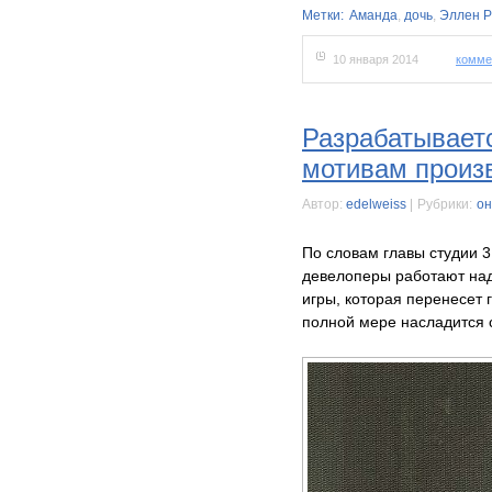
Метки:
Аманда
,
дочь
,
Эллен 
10 января 2014
комме
Разрабатываетс
мотивам произ
Автор:
edelweiss
|
Рубрики:
он
По словам главы студии 3
девелоперы работают над
игры, которая перенесет 
полной мере насладится