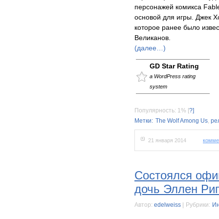
персонажей комикса Fabl
основой для игры. Джек 
которое ранее было изве
Великанов.
(далее…)
GD Star Rating
a WordPress rating
system
Популярность: 1%
[
?]
Метки:
The Wolf Among Us
,
ре
21 января 2014
комме
Состоялся офи
дочь Эллен Ри
Автор:
edelweiss
|
Рубрики:
Ин