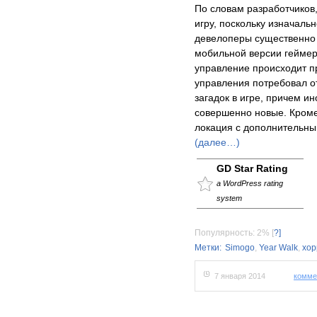
По словам разработчиков
игру, поскольку изначальн
девелоперы существенно 
мобильной версии геймер
управление происходит 
управления потребовал о
загадок в игре, причем и
совершенно новые. Кроме 
локация с дополнительны
(далее…)
GD Star Rating
a WordPress rating
system
Популярность: 2%
[
?]
Метки:
Simogo
,
Year Walk
,
хор
7 января 2014
комме