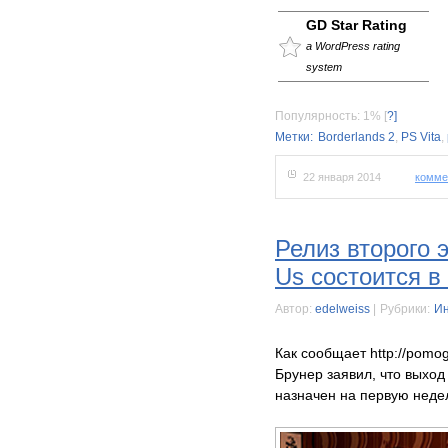
GD Star Rating
a WordPress rating
system
Популярность: 1%
[
?]
Метки:
Borderlands 2
,
PS Vita
,
22 января 2014
комме
Релиз второго 
Us состоится 
Автор:
edelweiss
|
Рубрики:
Ин
Как сообщает http://pomoga
Брунер заявил, что выход
назначен на первую нед