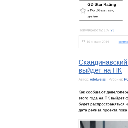
GD Star Rating
a WordPress rating
system
Популярность: 1%
[
?]
10 января 2014
комме
Cкандинавский
выйдет на ПК
Автор:
edelweiss
|
Рубрики:
P
Как сообщают девелоперы
этого года на ПК выйдет 
будет распространяться ч
дата релиза проекта пока