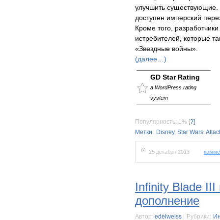
улучшить существующие. У
доступен имперский перех
Кроме того, разработчики
истребителей, которые т
«Звездные войны».
(далее…)
GD Star Rating
a WordPress rating
system
Популярность: 1%
[
?]
Метки:
Disney
,
Star Wars: Atta
25 декабря 2013
комме
Infinity Blade I
дополнение
Автор:
edelweiss
|
Рубрики:
Ин