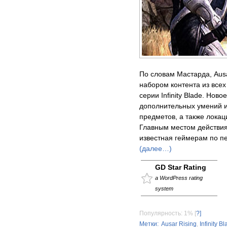
По словам Мастарда, Aus
набором контента из всех
серии Infinity Blade. Нов
дополнительных умений и 
предметов, а также лока
Главным местом действия
известная геймерам по пер
(далее…)
GD Star Rating
a WordPress rating
system
Популярность: 1%
[
?]
Метки:
Ausar Rising
,
Infinity Bl