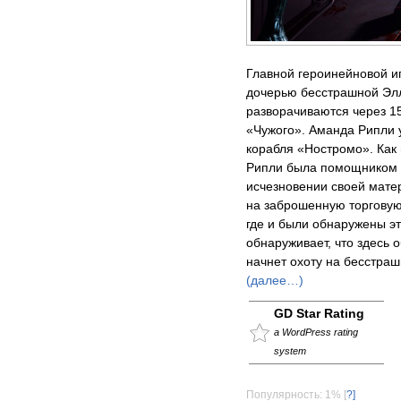
Главной героинейновой и
дочерью бесстрашной Элле
разворачиваются через 15
«Чужого». Аманда Рипли 
корабля «Ностромо». Как 
Рипли была помощником к
исчезновении своей мате
на заброшенную торговую
где и были обнаружены э
обнаруживает, что здесь 
начнет охоту на бесстраш
(далее…)
GD Star Rating
a WordPress rating
system
Популярность: 1%
[
?]