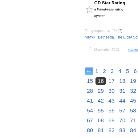
GD Star Rating
a WordPress rating
system
Популярность: 1%
[
?]
Метки:
Bethesda
,
The Elder Scr
13 декабря 2013
комме
1
2
3
4
5
6
15
16
17
18
19
28
29
30
31
32
41
42
43
44
45
54
55
56
57
58
67
68
69
70
71
80
81
82
83
84