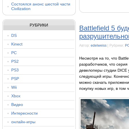
Состоялся анонс шестой части
Civilization
РУБРИКИ
Battlefield 5 б
разрушительно
DS
Kinect
Автор:
edelweiss
|
Рубрики:
P
PC
Несмотря на то, что Battl
PS2
разработчиков, что серия B
PS3
девелоперы студии DICE 
следующей игры. Конечно, 
PSP
можно скачать приложение
Wii
покупку новых игр, в том чи
Xbox
Видео
Интересности
онлайн-игры