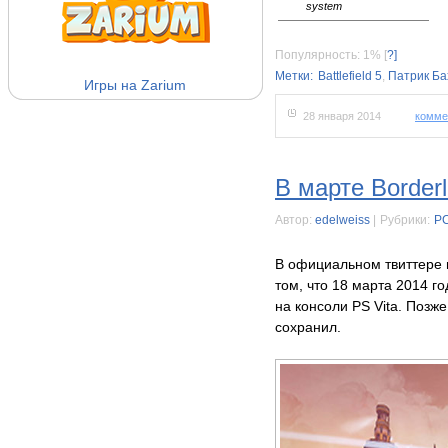
system
Популярность: 1%
[
?]
Метки:
Battlefield 5
,
Патрик Ба
Игры на Zarium
28 января 2014
комме
В марте Border
Автор:
edelweiss
|
Рубрики:
P
В официальном твиттере 
том, что 18 марта 2014 го
на консоли PS Vita. Позже
сохранил.