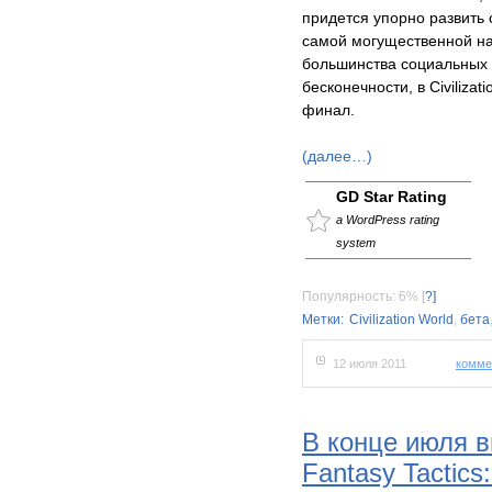
придется упорно развить 
самой могущественной на 
большинства социальных и
бесконечности, в Civiliz
финал.
(далее…)
GD Star Rating
a WordPress rating
system
Популярность: 6%
[
?]
Метки:
Civilization World
,
бета
12 июля 2011
комме
В конце июля в
Fantasy Tactics