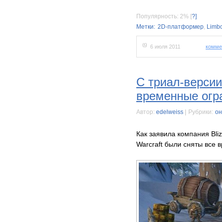
Популярность: 2%
[
?]
Метки:
2D-платформер
,
Limb
6 июля 2011
комме
С триал-версии
временные огр
Автор:
edelweiss
|
Рубрики:
он
Как заявила компания Bli
Warcraft были сняты все 