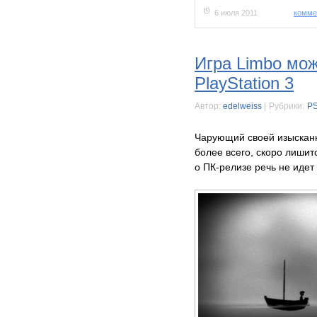
6 июля 2011
комме
Игра Limbo мож
PlayStation 3
Автор:
edelweiss
|
Рубрики:
P
Чарующий своей изысканн
более всего, скоро лишит
о ПК-релизе речь не идет