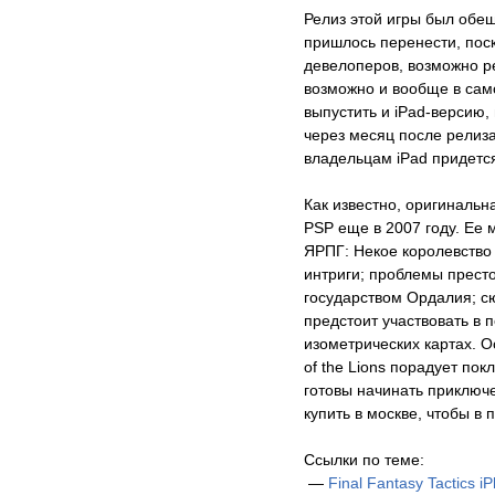
Релиз этой игры был обещ
пришлось перенести, поск
девелоперов, возможно ре
возможно и вообще в са
выпустить и iPad-версию,
через месяц после релиз
владельцам iPad придется
Как известно, оригинальн
PSP еще в 2007 году. Ее 
ЯРПГ: Некое королевство
интриги; проблемы прест
государством Ордалия; сю
предстоит участвовать в
изометрических картах. Ос
of the Lions порадует пок
готовы начинать приключ
купить в москве, чтобы в 
Ссылки по теме:
—
Final Fantasy Tactics i