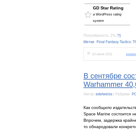
GD Star Rating
a WordPress rating
system
Популярность: 2%
[
?]
Метки:
Final Fantasy Tactics: T
10 июля 2011
комме
В сентябре сос
Warhammer 40,0
Автор:
edelweiss
|
Рубрики:
P
Как сообщило издательст
Space Marine состоится н
Впрочем, задержка крайне
то обнародовали конкрет