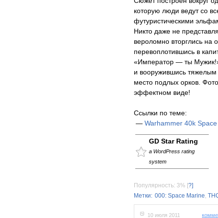
Сюжет построен вокруг од
которую люди ведут со в
футуристическими эльфам
Никто даже не представля
вероломно вторглись на о
перевоплотившись в капит
«Император — ты Мужик!»
и вооружившись тяжелым 
место подлых орков. Фот
эффектном виде!
Ссылки по теме:
—
Warhammer 40k Space
GD Star Rating
a WordPress rating
system
Популярность: 3%
[
?]
Метки:
000: Space Marine
,
TH
10 июля 2011
комме