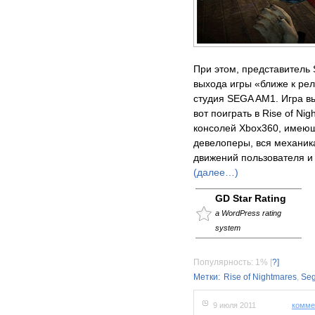
При этом, представитель
выхода игры «ближе к рел
студия SEGA AM1. Игра в
вот поиграть в Rise of Ni
консолей Xbox360, имеющ
девелоперы, вся механика
движений пользователя и
(далее…)
GD Star Rating
a WordPress rating
system
Популярность: 1%
[
?]
Метки:
Rise of Nightmares
,
Se
9 июля 2011
комме