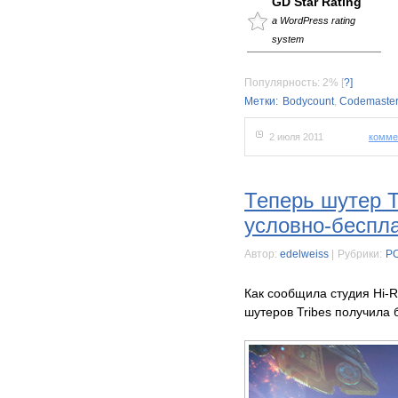
GD Star Rating
a WordPress rating
system
Популярность: 2%
[
?]
Метки:
Bodycount
,
Codemaste
2 июля 2011
комме
Теперь шутер T
условно-беспл
Автор:
edelweiss
|
Рубрики:
P
Как сообщила студия Hi-R
шутеров Tribes получила