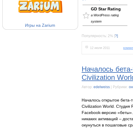
GD Star Rating
a WordPress rating
system
Игры на Zarium
Популярность: 2%
[
?]
12 июля 2011
комме
Началось бета-
Civilization Worl
Автор:
edelweiss
|
Рубрики:
он
Началось открытое бета-
Civilization World. Студия
Facebook-версию «беты». 
никаких активаций – дост
окунуться в пошаговые с