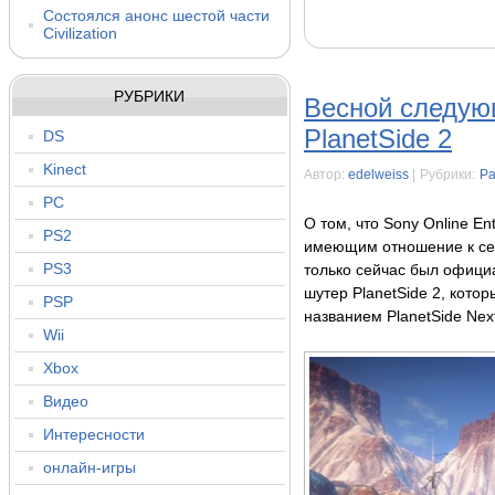
Состоялся анонс шестой части
Civilization
РУБРИКИ
Весной следую
PlanetSide 2
DS
Kinect
Автор:
edelweiss
|
Рубрики:
Ра
PC
О том, что Sony Online En
PS2
имеющим отношение к сер
PS3
только сейчас был офици
шутер PlanetSide 2, кото
PSP
названием PlanetSide Nex
Wii
Xbox
Видео
Интересности
онлайн-игры