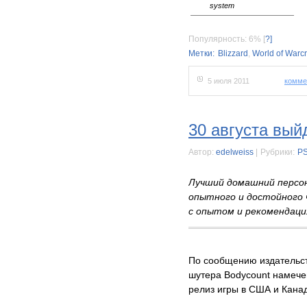
system
Популярность: 6%
[
?]
Метки:
Blizzard
,
World of Warcr
5 июля 2011
комме
30 августа вый
Автор:
edelweiss
|
Рубрики:
P
Лучший домашний персо
опытного и достойного 
с опытом и рекомендац
По сообщению издательст
шутера Bodycount намечен
релиз игры в США и Канад