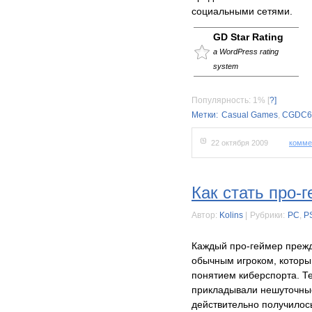
социальными сетями.
GD Star Rating
a WordPress rating
system
Популярность: 1%
[
?]
Метки:
Casual Games
,
CGDC6
22 октября 2009
комме
Как стать про-
Автор:
Kolins
|
Рубрики:
PC
,
P
Каждый про-геймер прежд
обычным игроком, которы
понятием киберспорта. Те
прикладывали нешуточные 
действительно получилось