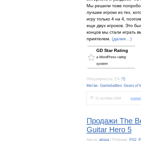
Мы решили тоже попробов
лучшие игроки из тех, ко
игру только 4 на 4, поэт
еще двух игроков. Это был
концов мы стали играть в
приятелем.
(далее…)
GD Star Rating
a WordPress rating
system
Популярность: 1%
[
?]
Метки:
Gamebattles
,
Gears of 
21 октября 2009
комме
Продажи The Be
Guitar Hero 5
Автор:
alissa
|
Рубрики:
PS2
,
P