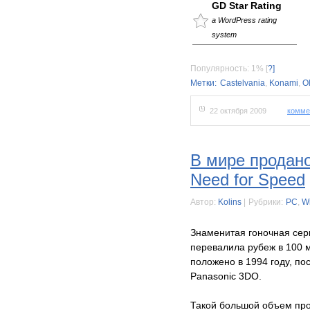
GD Star Rating
a WordPress rating
system
Популярность: 1%
[
?]
Метки:
Castelvania
,
Konami
,
O
22 октября 2009
комме
В мире продано
Need for Speed
Автор:
Kolins
|
Рубрики:
PC
,
Wi
Знаменитая гоночная серия
перевалила рубеж в 100 
положено в 1994 году, п
Panasonic 3DO.
Такой большой объем про