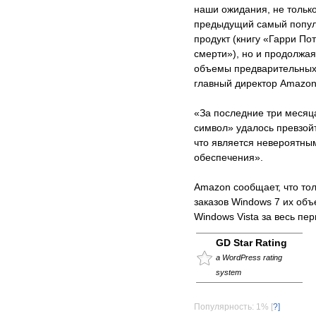
наши ожидания, не тольк
предыдущий самый попу
продукт (книгу «Гарри По
смерти»), но и продолжая
объемы предварительных 
главный директор Amazon.
«За последние три месяц
символ» удалось превзой
что является невероятны
обеспечения».
Amazon сообщает, что то
заказов Windows 7 их об
Windows Vista за весь пе
GD Star Rating
a WordPress rating
system
Популярность: 1%
[
?]