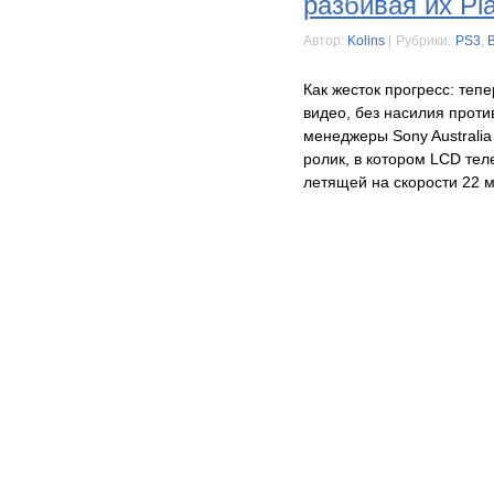
разбивая их Pla
Автор:
Kolins
|
Рубрики:
PS3
,
Как жесток прогресс: теп
видео, без насилия проти
менеджеры Sony Australi
ролик, в котором LCD тел
летящей на скорости 22 м