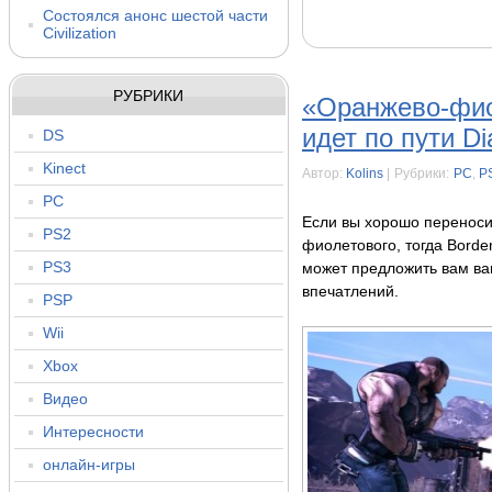
Состоялся анонс шестой части
Civilization
РУБРИКИ
«Оранжево-фио
идет по пути Di
DS
Kinect
Автор:
Kolins
|
Рубрики:
PC
,
P
PC
Если вы хорошо переноси
PS2
фиолетового, тогда Borde
PS3
может предложить вам ва
впечатлений.
PSP
Wii
Xbox
Видео
Интересности
онлайн-игры