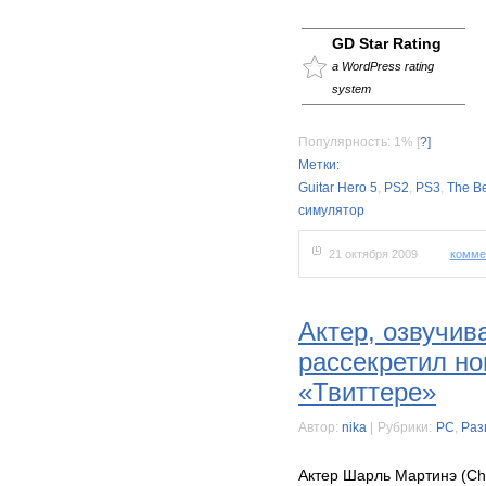
GD Star Rating
a WordPress rating
system
Популярность: 1%
[
?]
Метки:
Guitar Hero 5
,
PS2
,
PS3
,
The Be
симулятор
21 октября 2009
комме
Актер, озвучи
рассекретил но
«Твиттере»
Автор:
nika
|
Рубрики:
PC
,
Раз
Актер Шарль Мартинэ (Cha