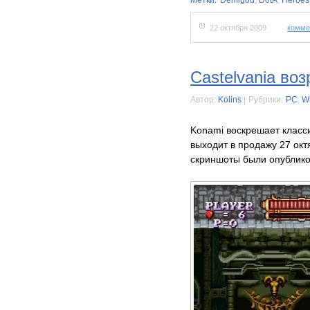
Метки:
Demigod
,
DotA
,
Heroes
22 октября 2009
комме
Castelvania во
Автор:
Kolins
|
Рубрики:
PC
,
Wi
Konami воскрешает классик
выходит в продажу 27 ок
скриншоты были опублико