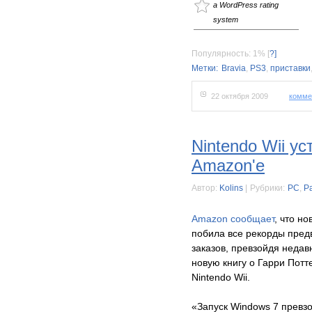
a WordPress rating
system
Популярность: 1%
[
?]
Метки:
Bravia
,
PS3
,
приставки
22 октября 2009
комме
Nintendo Wii у
Amazon'е
Автор:
Kolins
|
Рубрики:
PC
,
Р
Amazon сообщает
, что н
побила все рекорды пред
заказов, превзойдя недав
новую книгу о Гарри Потт
Nintendo Wii.
«Запуск Windows 7 превз