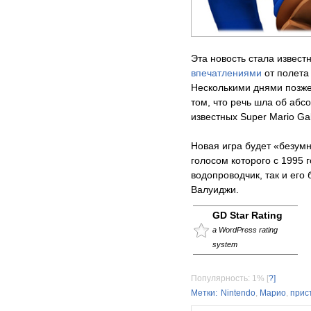
Эта новость стала извест
впечатлениями
от полета 
Несколькими днями позже 
том, что речь шла об абс
известных Super Mario Gal
Новая игра будет «безум
голосом которого с 1995 
водопроводчик, так и его
Валуиджи.
GD Star Rating
a WordPress rating
system
Популярность: 1%
[
?]
Метки:
Nintendo
,
Марио
,
прис