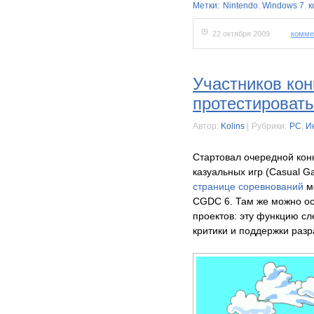
Метки:
Nintendo
,
Windows 7
,
к
22 октября 2009
комме
Участников ко
протестироват
Автор:
Kolins
|
Рубрики:
PC
,
И
Cтартовал очередной кон
казуальных игр (Casual G
странице соревнований
мо
CGDC 6. Там же можно ос
проектов: эту функцию сл
критики и поддержки разр