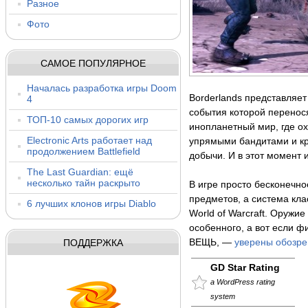
Разное
Фото
САМОЕ ПОПУЛЯРНОЕ
Началась разработка игры Doom
Borderlands представляет
4
события которой перенос
ТОП-10 самых дорогих игр
инопланетный мир, где о
Electronic Arts работает над
упрямыми бандитами и к
продолжением Battlefield
добычи. И в этот момент 
The Last Guardian: ещё
несколько тайн раскрыто
В игре просто бесконечно
предметов, а система кла
6 лучших клонов игры Diablo
World of Warcraft. Оружи
особенного, а вот если ф
ПОДДЕРЖКА
ВЕЩЬ, —
уверены обозре
GD Star Rating
a WordPress rating
system