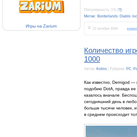
Популярность: 1%
[
?]
Метки:
Borderlands
,
Diablo
,
loo
Игры на Zarium
22 октября 2009
комме
Количество игр
1000
Автор:
Kolins
|
Рубрики:
PC
,
Р
Как известно, Demigod — 
подобию DotA, правда ее 
казалось вначале. Бесп
сегодняшний день в любо
больше тысячи человек, 
в среднем происходит тол