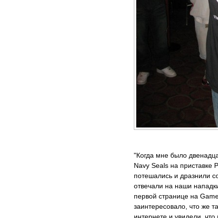
"Когда мне было двенадцат
Navy Seals на приставке P
потешались и дразнили с
отвечали на наши нападки
первой странице на Gameb
заинтересовало, что же т
интернете и увидели, что